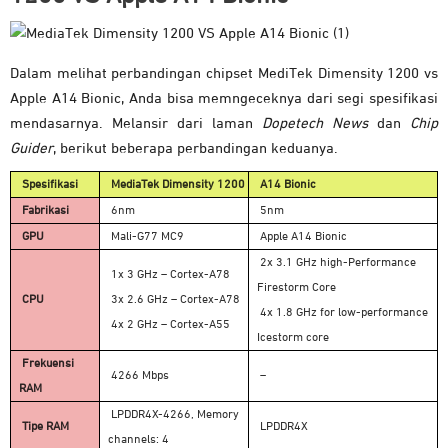
Dalam melihat perbandingan chipset MediTek Dimensity 1200 vs
Apple A14 Bionic, Anda bisa memngeceknya dari segi spesifikasi
mendasarnya. Melansir dari laman
Dopetech News
dan
Chip
Guider
, berikut beberapa perbandingan keduanya.
Spesifikasi
MediaTek Dimensity 1200
A14 Bionic
Fabrikasi
6nm
5nm
GPU
Mali-G77 MC9
Apple A14 Bionic
2x 3.1 GHz high-Performance
1x 3 GHz – Cortex-A78
Firestorm Core
CPU
3x 2.6 GHz – Cortex-A78
4x 1.8 GHz for low-performance
4x 2 GHz – Cortex-A55
Icestorm core
Frekuensi
4266 Mbps
–
RAM
LPDDR4X-4266, Memory
Tipe RAM
LPDDR4X
channels: 4