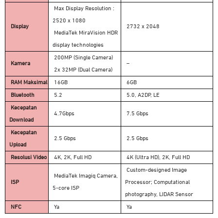
Max Display Resolution :
2520 x 1080
Display
2732 x 2048
MediaTek MiraVision HDR
display technologies
200MP (Single Camera)
Kamera
–
2x 32MP (Dual Camera)
RAM Maksimal
16GB
6GB
Bluetooth
5.2
5.0, A2DP, LE
Kecepatan
4.7Gbps
7.5 Gbps
Download
Kecepatan
2.5 Gbps
2.5 Gbps
Upload
Resolusi Video
4K, 2K, Full HD
4K (Ultra HD), 2K, Full HD
Custom-designed Image
MediaTek Imagiq Camera,
ISP
Processor; Computational
5-core ISP
photography, LIDAR Sensor
NFC
Ya
Ya