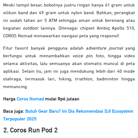
Meski tampil besar, bobotnya justru ringan hanya 61 gram untuk
silikon band dan 49 gram untuk nylon band. Bahkan, perangkat
ini sudah tahan air 5 ATM sehingga aman untuk berenang atau
kegiatan
outdoor
lainnya. Ditenagai chipset Ambiq Apollo 510,
COROS Nomad menawarkan navigasi peta yang responsif.
Fitur favorit banyak pengguna adalah a
dventure journal
yang
berfungsi untuk menambahkan
voice pin,
foto, hingga video
selama aktivitas, lalu semuanya akan otomatis muncul di peta
aplikasi. Selain itu, jam ini juga mendukung lebih dari 40 mode
olahraga, termasuk lari, hiking, triathlon, badminton hingga
memancing.
Harga
Coros Nomad
mulai Rp6 jutaan
Baca juga:
Butuh Gear Baru? Ini Dia Rekomendasi DJI Ecosystem
Terpopuler 2025
2. Coros Run Pod 2