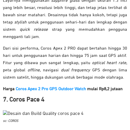
Layarnya menggunakan
sapphire glass
dengan ukuran 1.3 inci
yang lebih besar, resolusi lebih tinggi, dan tetap jelas terlihat di
bawah sinar matahari. Desainnya tidak hanya kokoh, tetapi juga
tetap
stylish
untuk penggunaan sehari-hari dan lengkap dengan
sistem
quick release
strap yang memudahkan pengguna
mengganti tali jam.
Dari sisi performa, Coros Apex 2 PRO dapat bertahan hingga 30
hari untuk penggunaan harian dan hingga 75 jam saat GPS aktif.
Fitur yang dibawa pun sangat lengkap, yaitu
optical heart rate
,
peta global
offline
, navigasi
dual frequency
GPS dengan lima
sistem satelit, hingga dukungan untuk berbagai mode olahraga.
Harga
Coros Apex 2 Pro GPS Outdoor Watch
mulai Rp8,2 jutaan
7. Coros Pace 4
sc: COROS