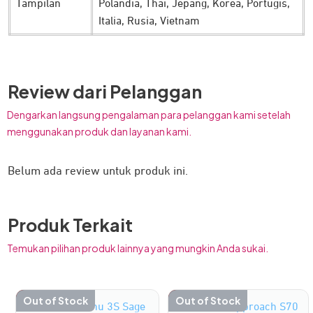
Recovery Timer:
ketahui berapa lama waktu yang
Tampilan
Polandia, Thai, Jepang, Korea, Portugis,
dibutuhkan tubuh untuk pulih sepenuhnya sebelum
Italia, Rusia, Vietnam
kembali berlatih ringan atau intens.
Training Focus:
dapatkan ringkasan area peningkatan
utama dari lari Anda, berdasarkan intensitas dan beban
latihan harian.
Review dari Pelanggan
Varian Warna yang Tersedia
Dengarkan langsung pengalaman para pelanggan kami setelah
menggunakan produk dan layanan kami.
Black
Grey
Belum ada review untuk produk ini.
Green
Chamonix
Produk Terkait
Temukan pilihan produk lainnya yang mungkin Anda sukai.
-23%
Out of Stock
-12%
Out of Stock