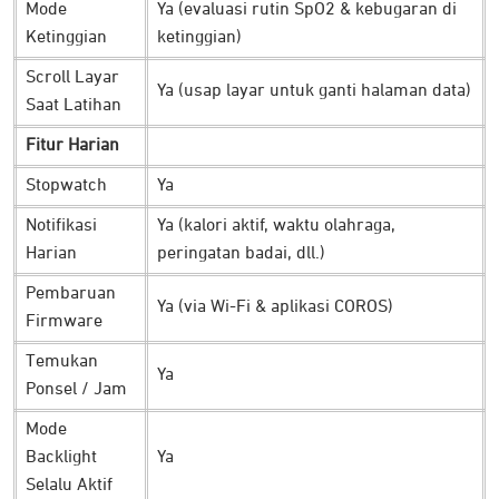
Mode
Ya (evaluasi rutin SpO2 & kebugaran di
aktivitas di hari yang sama.
Ketinggian
ketinggian)
Sedang berada di ketinggian atau melakukan pendakian?
Scroll Layar
Ya (usap layar untuk ganti halaman data)
Aktifkan Altitude Mode untuk mengecek kadar oksigen dalam
Saat Latihan
darah (SpO2). Khususnya agar tubuh lebih mudah
Fitur Harian
beradaptasi di situasi dan lingkungan yang dilalui.
Stopwatch
Ya
Solusi Latihan Lebih Baik
Notifikasi
Ya (kalori aktif, waktu olahraga,
Harian
peringatan badai, dll.)
Pembaruan
Ya (via Wi-Fi & aplikasi COROS)
Firmware
Temukan
Ya
Ponsel / Jam
Mode
Backlight
Ya
Selalu Aktif