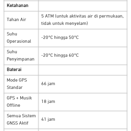
Menjadikan pengguna lebih mudah memantau posisi dan
Ketahanan
menentukan kembali ke titik awal dengan aman.
5 ATM (untuk aktivitas air di permukaan,
Tahan Air
tidak untuk menyelam)
Jam tangan didukung dengan antena yang memiliki
performa 50% lebih baik dibanding sebelumnya. Termasuk
Suhu
-20°C hingga 50°C
dukungan chipset All-Satellite GNSS untuk menerima lima
Operasional
sistem satelit utama dunia untuk navigasi yang akurat.
Suhu
-20°C hingga 60°C
Adanya teknologi
dual-frequency
terbarunya mampu
Penyimpanan
melacak keberadaan pengguna di lokasi yang paling
Baterai
menantang sekalipun.
Mode GPS
Tetap Aman di Berbagai Kondisi
66 jam
Standar
GPS + Musik
18 jam
Offline
Semua Sistem
41 jam
GNSS Aktif