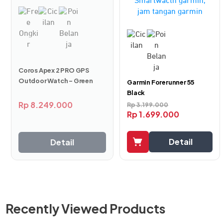
Coros Apex 2 PRO GPS
Outdoor Watch – Green
Garmin Forerunner 55
Black
Rp
8.249.000
Rp
3.199.000
Rp
1.699.000
Detail
Detail
Recently Viewed Products