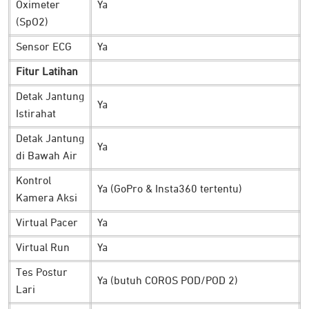
Oximeter
Ya
(SpO2)
Sensor ECG
Ya
Fitur Latihan
Detak Jantung
Ya
Istirahat
Detak Jantung
Ya
Dengan mengetahui waktu pemulihan, membuat Anda lebih
di Bawah Air
optimal merencanakan latihan selanjutnya.
Jam COROS
Kontrol
Ya (GoPro & Insta360 tertentu)
APEX 2 Pro
membantu mewujudkannya dengan memantau
Kamera Aksi
kualitas tidur, pelacakan tidur nyenyak, tidur ringan, hingga
Virtual Pacer
Ya
tahapan REM.
Virtual Run
Ya
Saat pengguna bangun tidur, dapat mengukur variabilitas
Tes Postur
detak jantung (HRV) secara
realtime
. Ini memungkinkan
Ya (butuh COROS POD/POD 2)
Lari
pengguna mengetahui seberap siap tubuh untuk melakukan