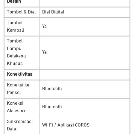
Cukup lakukan pengisian daya selama dua jam dari
Desain
pengisian 0-100%, maka baterai dapat bertahan hingga 66
Tombol & Dial
Dial Digital
jam dalam mode GPS penuh. Siap menemani petualangan
Tombol
dan olahraga Anda kapanpun diinginkan.
Ya
Kembali
Navigasi Outdoor yang Bisa Diandalkan
Tombol
Lampu
Ya
Belakang
Khusus
Konektivitas
Koneksi ke
Bluetooth
Ponsel
Koneksi
Bluetooth
Aksesori
Jelajahi alam terbuka tanpa ragu dan khawatir dengan
Sinkronisasi
Wi-Fi / Aplikasi COROS
COROS APEX 2 Pro yang dilengkapi fitur navigasi canggih.
Data