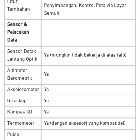
Fitur
Penyimpangan, Kontrol Peta via Layar
Tambahan
Sentuh
Sensor &
Pelacakan
Pantau detak jantung semakin akurat dan optimal. COROS
Data
APEX 2 Pro dilengkapi dengan sensor
heart rate
sistem 5
Sensor Detak
LED dan 4 Photodetector. Dimana dua sensor khusus ini
Ya (mungkin tidak bekerja di atas tato)
Jantung Optik
dilapisi dengan lapisan khusus tahan gores tingkat tinggi
Altimeter
agar lebih aman saat digunakan.
Ya
Barometrik
Algoritma baru yang digunakan menjadikannya lebih aman
Akselerometer
Ya
untuk mencegah gangguan sinyal untuk hasil akurasi yang
Giroskop
Ya
lebih baik. Termasuk ketika digunakan untuk aktivitas yang
penuh gerak maupun sedang beristirahat.
Kompas 3D
Ya
Bantu Recovery Anda
Termometer
Ya (dengan aksesori yang kompatibel)
Pulse