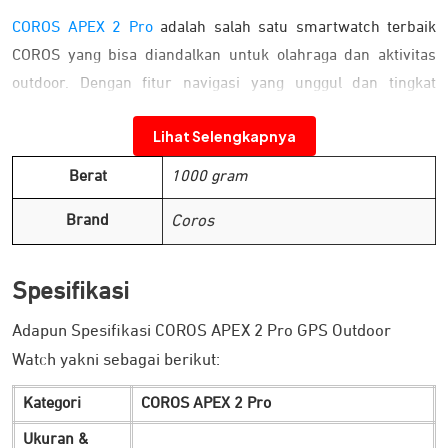
COROS APEX 2 Pro
adalah salah satu smartwatch terbaik
COROS yang bisa diandalkan untuk olahraga dan aktivitas
outdoor. Dengan fitur navigasi yang unggul dan tingkat
akurasi tinggi, menjadikannya bisa diandalkan di berbagai
Lihat Selengkapnya
kondisi. Pilihan tepat bagi Anda yang suka dengan tantangan.
Dirancang untuk Ketangguhan Medan
Berat
1000 gram
Brand
Coros
Spesifikasi
Adapun Spesifikasi COROS APEX 2 Pro GPS Outdoor
Watch yakni sebagai berikut:
Kategori
COROS APEX 2 Pro
Ukuran &