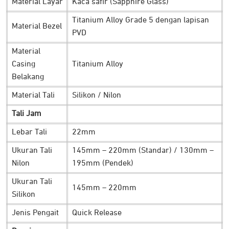
Material Layar
Kaca safir (Sapphire Glass)
Performa Baterai Unggul
Titanium Alloy Grade 5 dengan lapisan
Material Bezel
PVD
Material
Casing
Titanium Alloy
Belakang
Material Tali
Silikon / Nilon
Tali Jam
Lebar Tali
22mm
Ukuran Tali
145mm – 220mm (Standar) / 130mm –
Performa baterai COROS APEX 2 Pro dirancang lebih unggul
Nilon
195mm (Pendek)
dan 78% lebih baik dibandingkan seri APEX Pro sebelumnya.
Jam tangan memiliki desain sistem sinyal satelit terbaru
Ukuran Tali
145mm – 220mm
Silikon
yang memungkinkannya lebih hemat daya, terutama saat
digunakan dalam mode GPS.
Jenis Pengait
Quick Release