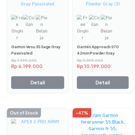
Garmin Venu 3S Sage Gray
Garmin Approach S70
Passivated
42mm Powder Gray
Rp
7.999.000
Rp
11.599.000
Rp
6.199.000
Rp
10.199.000
Detail
Detail
Out of Stock
-47%