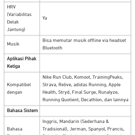
Dukungan COROS EvoLab dan COROS Training Hub
HRV
membantu pengguna untuk merencanakan latihan layaknya
(Variabilitas
Ya
atlet profesional dunia. Gunakan fitur terbaiknya dalam
Detak
mencapai target latihan seperti:
Jantung)
Bisa memutar musik offline via headset
Race Predictor:
dapatkan perkiraan waktu tempuh untuk
Musik
Bluetooth
lari 5K, 10K, half marathon, hingga full marathon.
Membantu pengguna menetapkan target yang realistis dan
Aplikasi Pihak
menantang.
Ketiga
General Training Status:
pahami bagaimana tubuh
Nike Run Club, Komoot, TrainingPeaks,
merespons latihan terakhir dengan melihat tingkat
Kompatibel
Strava, Relive, adidas Running, Apple
kelelahan dan kebugaran secara keseluruhan.
7-Day Total Load:
ketahui beban latihan selama 7 hari
dengan
Health, Stryd, Final Surge, Runalyze,
terakhir dan pastikan kamu tetap berada di zona latihan
Running Quotient, Decathlon, dan lainnya
yang aman dan efektif.
Bahasa Sistem
Effort Pace:
kelola kecepatan dan tenaga secara optimal,
baik saat menanjak maupun menurun, agar latihan dan
Inggris, Mandarin (Sederhana &
lomba lebih maksimal.
Bahasa
Tradisional), Jerman, Spanyol, Prancis,