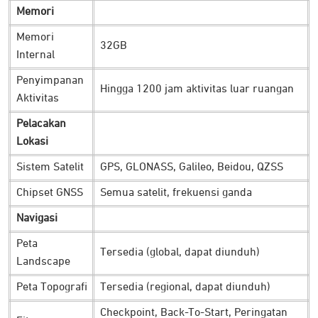
Distance to Destination:
ketahui jarak Anda dengan tujuan
Memori
pos berikutnya maupun tujuan akhir jadi lebih mudah.
Deviate Alert:
menampilkan peringatan saat pengguna
Memori
32GB
keluar dari jalur. Termasuk informasi jarak dan arah agar
Internal
memudahkan saat kembali ke rute yang telah ditentukan
Penyimpanan
semula.
Hingga 1200 jam aktivitas luar ruangan
Aktivitas
Checkpoint:
untuk menandai lokasi penting Anda yang
memudahkan navigasi kembali di kemudian hari.
Pelacakan
Exact GPS Coordinate:
melihat lokasi GPS terkini lebih
Lokasi
akurat, termasuk tekanan udara, hingga estimasi
Sistem Satelit
GPS, GLONASS, Galileo, Beidou, QZSS
ketinggian.
Chipset GNSS
Semua satelit, frekuensi ganda
Sensor Heart Rate Akurat
Navigasi
Peta
Tersedia (global, dapat diunduh)
Landscape
Peta Topografi
Tersedia (regional, dapat diunduh)
Checkpoint, Back-To-Start, Peringatan