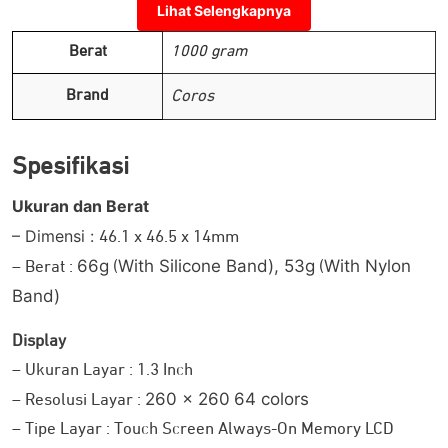
Lihat Selengkapnya
Telah Teruji di Medan Mont Blanc
Berat
1000 gram
Para pengguna
telah mencatatkan lebih dari 1
COROS
Brand
Coros
juta meter pendakian vertikal di kawasan Chamonix.
Ditenagai teknologi terbaru, fitur-fitur canggih, serta
baterai yang tahan lama, APEX 2 Pro siap mendampingi
Spesifikasi
setiap petualangan, tangguh, andal, dan tanpa
Ukuran dan Berat
kompromi.
– Dimensi :
46.1 x 46.5 x 14mm
Fitur Latihan Canggih
66g
With Silicone Band),
53g
With Nylon
– Berat :
(
(
Band)
Display
– Ukuran Layar : 1.3 Inch
260 x 260
64 colors
– Resolusi Layar :
– Tipe Layar : Touch Screen Always-On Memory LCD