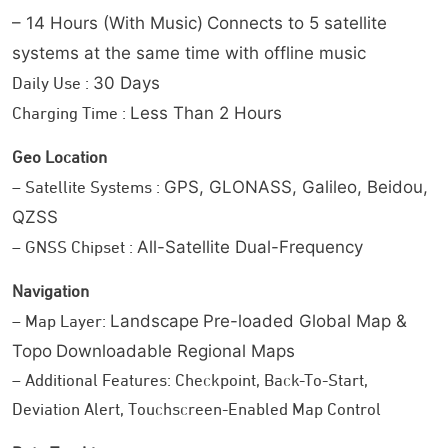
fitur navigasi dan aktivitas outdoor, diantaranya:
– 14 Hours (With Music)
Connects to 5 satellite
systems at the same time with offline music
Pantau pergerakan matahari, bergerak
Sun Movements:
30 Days
Daily Use :
cepat sebelum gelap atau manfaatkan cahaya pagi
lebih awal.
Less Than 2 Hours
Charging Time :
Kenali perubahan ketinggian lintasan
Elevation Profile:
Geo Location
sebelum atau saat aktivitas berlangsung.
GPS, GLONASS, Galileo, Beidou,
– Satellite Systems :
Dapatkan peringatan saat Anda keluar
Deviate Alert:
jalur, lengkap dengan jarak dan arah untuk kembali ke
QZSS
rute.
All-Satellite Dual-Frequency
– GNSS Chipset :
Ketahui jarak menuju checkpoint
Distance to Destination:
Navigation
atau garis akhir untuk menambah semangat Anda!
Tandai lokasi penting seperti sumber air,
Landscape
Pre-loaded Global Map &
– Map Layer:
Checkpoint:
pos bantuan, atau tempat penyimpanan perlengkapan.
Topo
Downloadable Regional Maps
Akses langsung lokasi GPS,
Koordinat GPS Akurat:
– Additional Features: Checkpoint, Back-To-Start,
tekanan udara, dan estimasi ketinggian Anda saat ini.
Deviation Alert, Touchscreen-Enabled Map Control
Isi Dalam Kemasan