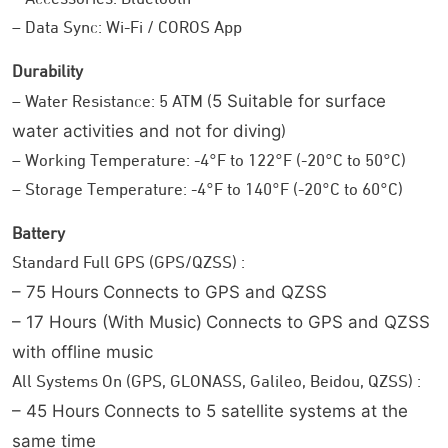
Lihat peningkatan utama dari latihan
Training Focus:
– Data Sync: Wi-Fi / COROS App
Anda berdasarkan intensitas dan beban latihan.
Dapatkan saran waktu pemulihan
Recovery Timer:
Durability
optimal sebelum memulai latihan ringan atau berat
5
Suitable for surface
– Water Resistance: 5 ATM (
berikutnya.
water activities and not for diving
)
Fitur Navigasi dan Aktivitas Outdoor
– Working Temperature: -4°F to 122°F (-20°C to 50°C)
– Storage Temperature: -4°F to 140°F (-20°C to 60°C)
Battery
Standard Full GPS (GPS/QZSS) :
– 75 Hours
Connects to GPS and QZSS
– 17 Hours (With Music)
Connects to GPS and QZSS
with offline music
All Systems On (GPS, GLONASS, Galileo, Beidou, QZSS) :
– 45 Hours
Connects to 5 satellite systems at the
edisi Chamonix ini memiliki beberapa
COROS APEX 2 Pro
same time