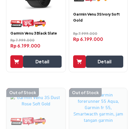
Garmin Venu 3S Ivory Soft
Gold
Garmin Venu 3 Black Slate
Rp
7.999.000
6.199.000
Rp
Rp
7.999.000
6.199.000
Rp
Detail
Detail
-23%
Out of Stock
-47%
Out of Stock