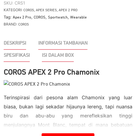
SKU:
CRS1
KATEGORI:
,
,
COROS
APEX SERIES
APEX 2 PRO
Tag:
,
,
,
Apex 2 Pro
COROS
Sportwatch
Wearable
BRAND:
COROS
DESKRIPSI
INFORMASI TAMBAHAN
SPESIFIKASI
ISI DALAM BOX
COROS APEX 2 Pro Chamonix
Terinspirasi dari pesona alam Chamonix yang luar
biasa, bukan lagi sekadar hijaunya lereng, tapi nuansa
biru dan abu-abu yang merefleksikan tinggi
menjulangnya Mont Blanc, tempat di mana bebatuan
dan gletser menyatu dengan langit yang membiru.