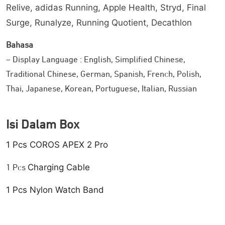
Grey
Relive, adidas Running, Apple Health, Stryd, Final
Green
Surge, Runalyze, Running Quotient, Decathlon
Bahasa
– Display Language : English, Simplified Chinese,
Traditional Chinese, German, Spanish, French, Polish,
Thai, Japanese, Korean, Portuguese, Italian, Russian
Isi Dalam Box
1 Pcs COROS APEX 2 Pro
Charging Cable
1 Pcs
1 Pcs Nylon Watch Band