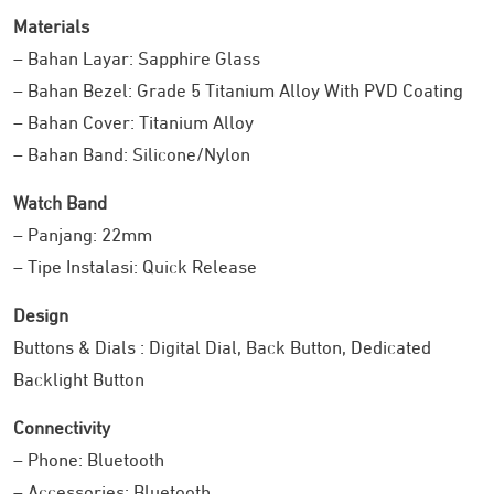
Materials
– Bahan Layar: Sapphire Glass
– Bahan Bezel: Grade 5 Titanium Alloy With PVD Coating
Smartwatch COROS
seri ini punya fitur latihan canggih yang
– Bahan Cover: Titanium Alloy
membantu Anda dalah berolahraga. Adapun diantaranya:
– Bahan Band: Silicone/Nylon
Perkiraan kecepatan lari Anda untuk
Race Predictor:
Watch Band
jarak 5K, 10K, Half Marathon, dan Full Marathon.
– Panjang: 22mm
Pantau kondisi tubuh Anda
General Training Status:
berdasarkan kelelahan dan tingkat kebugaran dari
– Tipe Instalasi: Quick Release
latihan terakhir.
Design
Analisis beban latihan selama
7-Day Total Load:
Buttons & Dials : Digital Dial, Back Button, Dedicated
seminggu terakhir dan lihat apakah Anda berada
Backlight Button
dalam zona latihan yang ideal.
Kelola upaya lari Anda di medan menanjak
Effort Pace:
Connectivity
atau menurun untuk latihan dan lomba yang lebih
– Phone: Bluetooth
efisien.
– Accessories: Bluetooth