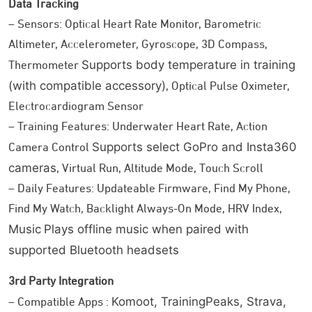
Data Tracking
– Sensors: Optical Heart Rate Monitor, Barometric
Altimeter, Accelerometer, Gyroscope, 3D Compass,
Supports body temperature in training
Thermometer
(with compatible accessory)
, Optical Pulse Oximeter,
Electrocardiogram Sensor
– Training Features: Underwater Heart Rate, Action
Supports select GoPro and Insta360
Camera Control
cameras
, Virtual Run, Altitude Mode, Touch Scroll
– Daily Features: Updateable Firmware, Find My Phone,
COROS APEX 2 Pro × 1
Find My Watch, Backlight Always-On Mode, HRV Index,
Kabel Pengisi Daya × 1
Tali Jam Nylon × 1
Music
Plays offline music when paired with
supported Bluetooth headsets
Varian Warna yang Tersedia
3rd Party Integration
Chamonix
Komoot, TrainingPeaks, Strava,
– Compatible Apps :
Black