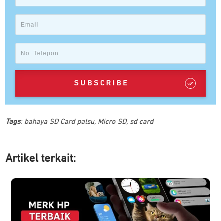
SUBSCRIBE
Tags
:
bahaya SD Card palsu
,
Micro SD
,
sd card
Artikel ter
kait: