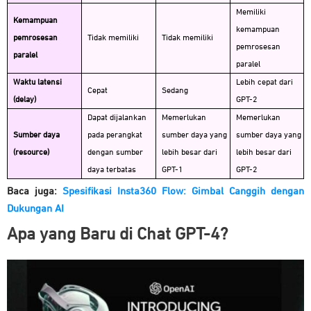
Memiliki
Kemampuan
kemampuan
pemrosesan
Tidak memiliki
Tidak memiliki
pemrosesan
paralel
paralel
Waktu latensi
Lebih cepat dari
Cepat
Sedang
(delay)
GPT-2
Dapat dijalankan
Memerlukan
Memerlukan
Sumber daya
pada perangkat
sumber daya yang
sumber daya yang
(resource)
dengan sumber
lebih besar dari
lebih besar dari
daya terbatas
GPT-1
GPT-2
Baca juga:
Spesifikasi Insta360 Flow: Gimbal Canggih dengan
Dukungan AI
Apa yang Baru di Chat GPT-4?