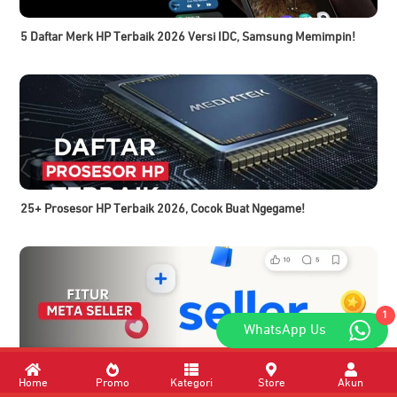
5 Daftar Merk HP Terbaik 2026 Versi IDC, Samsung Memimpin!
25+ Prosesor HP Terbaik 2026, Cocok Buat Ngegame!
1
WhatsApp Us
8 Fitur Meta Seller: Aplikasi Baru Khusus Penjual Facebook
Home
Promo
Kategori
Store
Akun