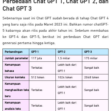
Perbedaan Chat GPT 1, Chat GPT 2, dan
Chat GPT 3
Sebenarnya saat ini Chat GPT sudah berada di tahap Chat GPT 4
yang baru saja rilis pada Maret 2023 ini. Bahkan rumor chatGPT-
5 kabarnya akan rilis pada akhir tahun ini. Sebelum membahas
ke GPT-4 dan GPT-5, berikut ini perbedaan Chat GPT dari
generasi pertama hingga ketiga.
Perbandingan
GPT-1
GPT-2
GPT-3
Jumlah parameter
117 juta
1,5 miliar
175 miliar
Kemampuan
Lebih baik dari
Terbatas
Sangat baik
bahasa
GPT-1
Ukuran konteks
512 token
1024 token
2048 token
Kemampuan
Lebih baik dari
menghasilkan teks
Terbatas
Sangat baik
GPT-1
baru
Kemampuan
Lebih baik dari
Terbatas
Sangat baik
analisis teks
GPT-1