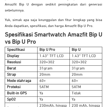
Amazfit Bip U dengan sedikit peningkatan dari generasi
sebelumnya.
Yuk, simak apa saja keunggulan dan fitur lengkap yang bisa
Anda dapatkan, spesifikasi, dan harga Amazfit Bip U Pro.
Spesifikasi Smartwatch Amazfit Bip U
vs Bip U Pro
Spesifikasi
Bip U Pro
Bip U
Display
1.43″ TFT LCD
1.43″ TFT LCD
Resolusi
320×302
320×302
Berat
31gram
31gram
Strap
20mm
20mm
Mode olahraga
60+
60+
Proteksi
5ATM
5ATM
Built-in GPS
Ya
Tidak
SpO2
Ya
Ya
230mAh, hingga
230 mAh, hingga