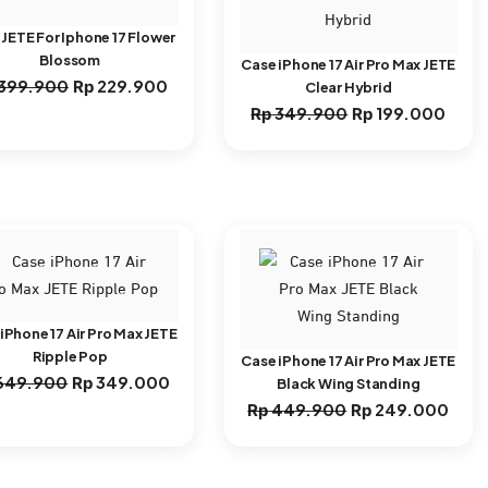
JETE For Iphone 17 Flower
Blossom
Case iPhone 17 Air Pro Max JETE
Harga
Harga
399.900
229.900
Rp
Clear Hybrid
aslinya
saat
Harga
Harg
349.900
199.000
Rp
Rp
adalah:
ini
aslinya
saat
Rp 399.900.
adalah:
adalah:
ini
Rp 229.900.
Rp 349.900.
adala
Rp 19
iPhone 17 Air Pro Max JETE
Ripple Pop
Case iPhone 17 Air Pro Max JETE
Harga
Harga
649.900
349.000
Rp
Black Wing Standing
aslinya
saat
Harga
Harg
449.900
249.000
Rp
Rp
adalah:
ini
aslinya
saat
Rp 649.900.
adalah:
adalah:
ini