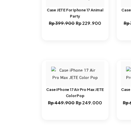
Case JETE For Iphone 17 Animal
Case 
Party
Harga
Harga
399.900
229.900
Rp
Rp
Rp
aslinya
saat
adalah:
ini
Rp 399.900.
adalah:
Rp 229.900.
Case iPhone 17 Air Pro Max JETE
Case 
Color Pop
Harga
Harga
449.900
249.000
Rp
Rp
Rp
aslinya
saat
adalah:
ini
Rp 449.900.
adalah: