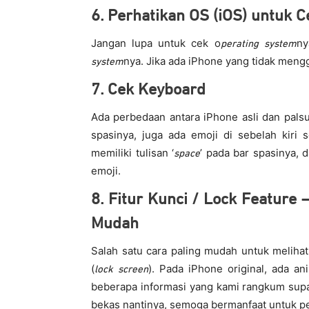
6. Perhatikan OS (iOS) untuk C
Jangan lupa untuk cek o
ny
perating system
nya. Jika ada iPhone yang tidak meng
system
7. Cek Keyboard
Ada perbedaan antara iPhone asli dan palsu.
spasinya, juga ada emoji di sebelah kiri
memiliki tulisan ‘
’ pada bar spasinya,
space
emoji.
8. Fitur Kunci / Lock Feature
Mudah
Salah satu cara paling mudah untuk melihat
(
). Pada iPhone original, ada an
lock screen
beberapa informasi yang kami rangkum supay
bekas nantinya, semoga bermanfaat untuk pe