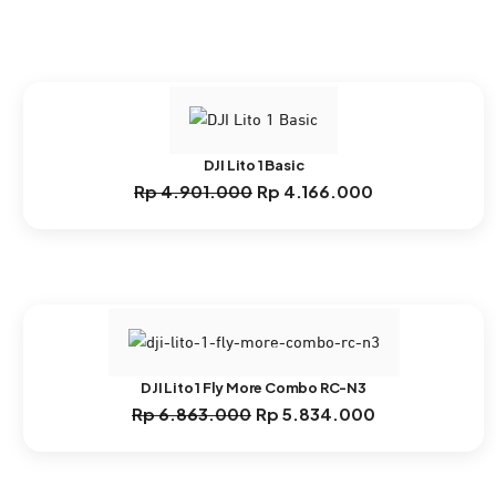
DJI Lito 1 Basic
Rp
4.901.000
Rp
4.166.000
Harga
Harga
aslinya
saat
adalah:
ini
Rp 4.901.000.
adalah:
Rp 4.166.000.
DJI Lito 1 Fly More Combo RC-N3
Rp
6.863.000
Rp
5.834.000
Harga
Harga
aslinya
saat
adalah:
ini
Rp 6.863.000.
adalah: