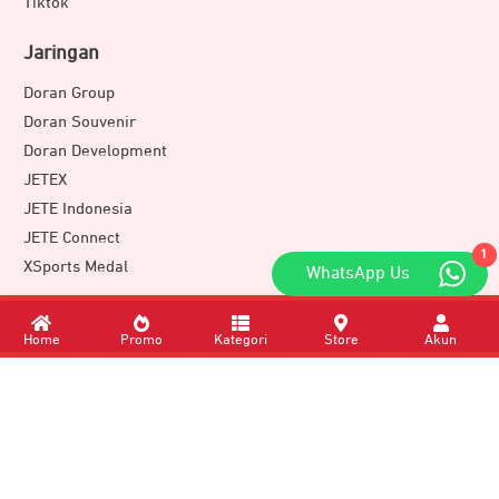
Tiktok
Jaringan
Doran Group
Doran Souvenir
Doran Development
JETEX
JETE Indonesia
JETE Connect
1
XSports Medal
WhatsApp Us
Download Apps
Home
Promo
Kategori
Store
Akun
Member of
DORAN GROUP