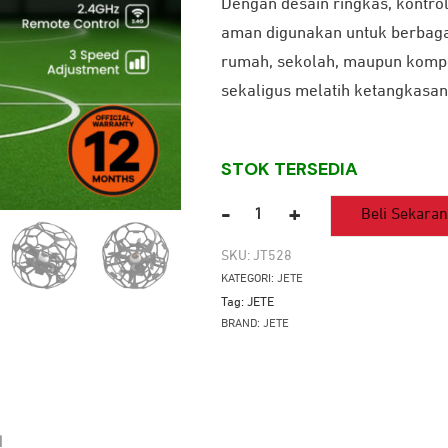
Dengan desain ringkas, kontrol
aman digunakan untuk berbaga
rumah, sekolah, maupun kompeti
sekaligus melatih ketangkasan
STOK TERSEDIA
-
+
Beli Sekara
Kuantitas
Drone
SKU:
JT528
Soccer
KATEGORI:
JETE
JETE
Tag:
JETE
DS1
BRAND:
JETE
with
Remote
Controller
N