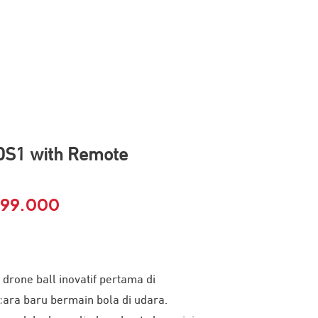
DS1 with Remote
399.000
Harga
a
saat
:
ini
drone ball inovatif pertama di
99.000.
adalah:
ara baru bermain bola di udara.
Rp 1.399.000.