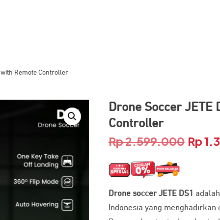
with Remote Controller
Drone Soccer JETE 
Controller
Rp
2.599.000
Rp
1.
Harga
asliny
adalah
Drone soccer JETE DS1
adalah 
Rp 2.5
Indonesia yang menghadirkan c