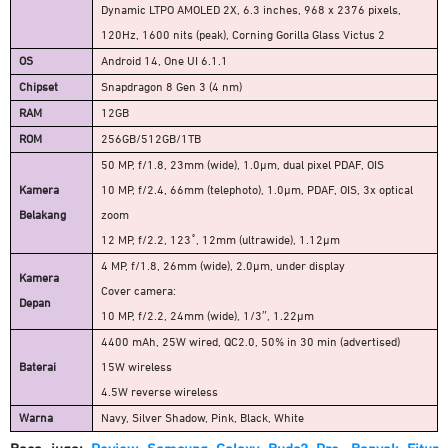
Dynamic LTPO AMOLED 2X, 6.3 inches, 968 x 2376 pixels,
120Hz, 1600 nits (peak), Corning Gorilla Glass Victus 2
OS
Android 14, One UI 6.1.1
Chipset
Snapdragon 8 Gen 3 (4 nm)
RAM
12GB
ROM
256GB/512GB/1TB
50 MP, f/1.8, 23mm (wide), 1.0µm, dual pixel PDAF, OIS
Kamera
10 MP, f/2.4, 66mm (telephoto), 1.0µm, PDAF, OIS, 3x optical
Belakang
zoom
12 MP, f/2.2, 123˚, 12mm (ultrawide), 1.12µm
4 MP, f/1.8, 26mm (wide), 2.0µm, under display
Kamera
Cover camera:
Depan
10 MP, f/2.2, 24mm (wide), 1/3″, 1.22µm
4400 mAh, 25W wired, QC2.0, 50% in 30 min (advertised)
Baterai
15W wireless
4.5W reverse wireless
Warna
Navy, Silver Shadow, Pink, Black, White