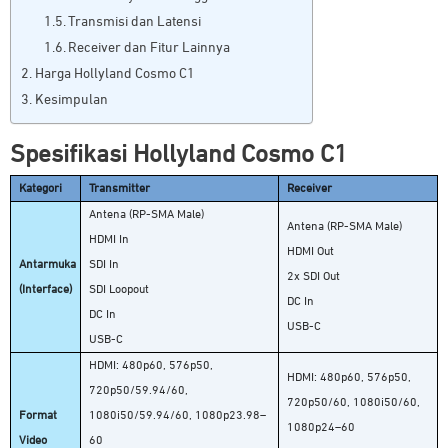
Transmisi dan Latensi
Receiver dan Fitur Lainnya
Harga Hollyland Cosmo C1
Kesimpulan
Spesifikasi Hollyland Cosmo C1
Kategori
Transmitter
Receiver
Antena (RP-SMA Male)
Antena (RP-SMA Male)
HDMI In
HDMI Out
Antarmuka
SDI In
2x SDI Out
(Interface)
SDI Loopout
DC In
DC In
USB-C
USB-C
HDMI: 480p60, 576p50,
HDMI: 480p60, 576p50,
720p50/59.94/60,
720p50/60, 1080i50/60,
Format
1080i50/59.94/60, 1080p23.98–
1080p24–60
Video
60