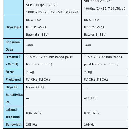
SDI: 1080p60–24,
SDI: 1080p60–23.98,
1080psf24/25, 720p50/60
1080psf24/25, 720p50/59.94/60
DC 6–16V
DC 6–16V
Daya Input
USB-C 5V/2A
USB-C 5V/2A
Baterai 6–16V
Baterai 6–16V
Konsumsi
<9W
<9W
Daya
Dimensi (L
115 x 70 x 32 mm (tanpa pelat
115 x 70 x 32 mm (tanpa
x W x H)
baterai & antena)
pelat baterai & antena)
Berat
214g
210g
Frekuensi
5.1GHz–5.8GHz
5.1GHz–5.8GHz
Daya TX
Maks. 22dBm
—
Sensitivitas
—
–80dBm
RX
Latensi
0.04 detik
0.04 detik
Transmisi
Bandwidth
20MHz
20MHz