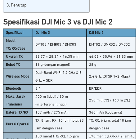
Penutup
Spesifikasi DJI Mic 3 vs DJI Mic 2
Spesifikasi
DJI Mic 3
DJI Mic 2
Model
DMT03 / DMR03 / DMC03
DMT02 / DMR02 / DMC02
TX/RX/Case
Ukuran TX
28.77 × 28.34 × 16.35 mm
46.06 × 30.96 × 21.83 mm
Bobot TX
16 g (dengan magnet)
28 g
Dual-Band Wi-Fi 2.4 GHz & 5
Wireless Mode
2.4 GHz (GFSK 1–2 Mbps)
GHz + SDR
Bluetooth
5.4
BR/EDR
Maks. Jarak
400 m (ideal) / 80 m
250 m (FCC) / 160 m (CE)
Transmisi
(interferensi tinggi)
Baterai TX/RX
137 mAh / 275 mAh
360 mAh (keduanya)
TX: 8 jam, RX: 10 jam, total 28
TX/RX: 6 jam, total 18 jam
Durasi Operasi
jam dengan case
dengan case
±50 menit (TX/RX), 1.5 jam
±70 menit (TX/RX), 2 jam 40