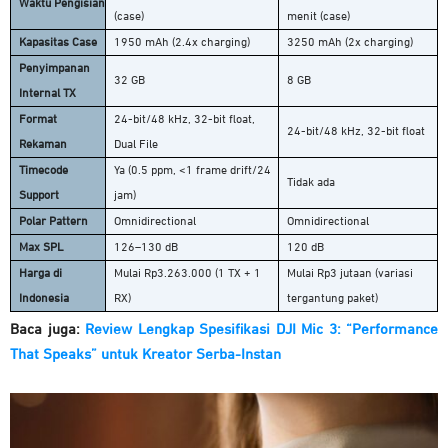
Waktu Pengisian
(case)
menit (case)
Kapasitas Case
1950 mAh (2.4x charging)
3250 mAh (2x charging)
Penyimpanan
32 GB
8 GB
Internal TX
Format
24-bit/48 kHz, 32-bit float,
24-bit/48 kHz, 32-bit float
Rekaman
Dual File
Timecode
Ya (0.5 ppm, <1 frame drift/24
Tidak ada
Support
jam)
Polar Pattern
Omnidirectional
Omnidirectional
Max SPL
126–130 dB
120 dB
Harga di
Mulai Rp3.263.000 (1 TX + 1
Mulai Rp3 jutaan (variasi
Indonesia
RX)
tergantung paket)
Baca juga:
Review Lengkap Spesifikasi DJI Mic 3: “Performance
That Speaks” untuk Kreator Serba-Instan