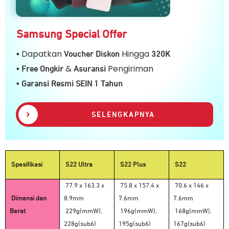
Samsung Special Offer
Dapatkan
Hingga
•
Voucher Diskon
32
0K
&
Pengiriman
• Free Ongkir
Asuransi
• Garansi Resmi SEIN 1 Tahun
SELENGKAPNYA
Spesifikasi
S22 Ultra
S22 Plus
S22
77.9 x 163.3 x
75.8 x 157.4 x
70.6 x 146 x
Dimensi dan
8.9mm
7.6mm
7.6mm
Berat
229g(mmW),
196g(mmW),
168g(mmW),
228g(sub6)
195g(sub6)
167g(sub6)