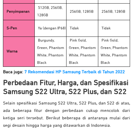
512GB, 256GB,
Penyimpanan
256GB, 128GB
256GB, 128GB
128GB
S-Pen
Ya (dengan IP68)
Tidak
Tidak
Burgundy,
Pink Gold,
Pink Gold,
Green, Phantom
Green, Phantom
Green, Phantom
Warna
White, Phantom
White, Phantom
White, Phantom
Black
Black
Black
Baca juga:
7 Rekomendasi HP Samsung Terbaik di Tahun 2022
Perbedaan Fitur, Harga, dan Spesifikasi
Samsung S22 Ultra, S22 Plus, dan S22
Selain spesifikasi Samsung S22 Ultra, S22 Plus, dan S22 di atas,
ada beberapa fitur dengan perbedaan cukup mencolok dari
ketiga seri tersebut. Berikut beberapa di antaranya mulai dari
segi desain hingga harga yang ditawarkan di Indonesia.