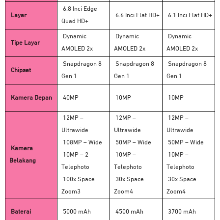
6.8 Inci Edge
Layar
6.6 Inci Flat HD+
6.1 Inci Flat HD+
Quad HD+
Dynamic
Dynamic
Dynamic
Tipe Layar
AMOLED 2x
AMOLED 2x
AMOLED 2x
Snapdragon 8
Snapdragon 8
Snapdragon 8
Chipset
Gen 1
Gen 1
Gen 1
Kamera Depan
40MP
10MP
10MP
12MP –
12MP –
12MP –
Ultrawide
Ultrawide
Ultrawide
108MP – Wide
50MP – Wide
50MP – Wide
Kamera
10MP – 2
10MP –
10MP –
Belakang
Telephoto
Telephoto
Telephoto
100x Space
30x Space
30x Space
Zoom3
Zoom4
Zoom4
Baterai
5000 mAh
4500 mAh
3700 mAh