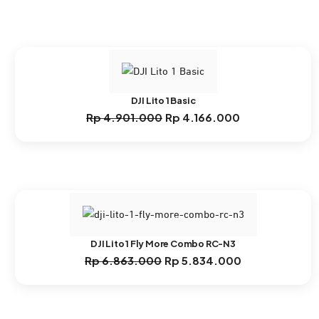
DJI Lito 1 Basic
Rp
4.901.000
Rp
4.166.000
Harga
Harga
aslinya
saat
adalah:
ini
Rp 4.901.000.
adalah:
Rp 4.166.000.
DJI Lito 1 Fly More Combo RC-N3
Rp
6.863.000
Rp
5.834.000
Harga
Harga
aslinya
saat
adalah:
ini
Rp 6.863.000.
adalah: