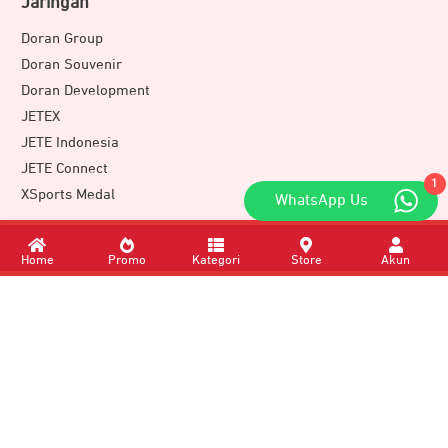
Jaringan
Doran Group
Doran Souvenir
Doran Development
JETEX
JETE Indonesia
JETE Connect
1
XSports Medal
WhatsApp Us
Download Apps
Home
Promo
Kategori
Store
Akun
Member of
DORAN GROUP