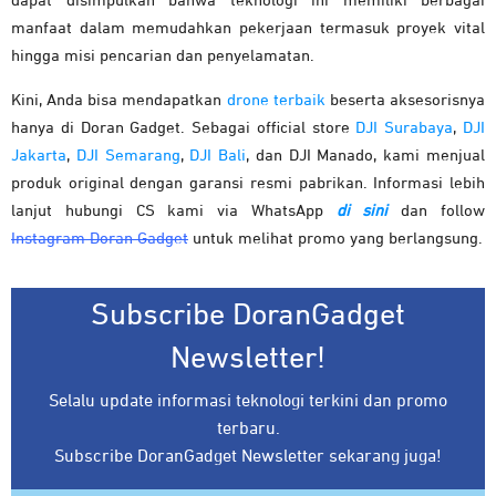
dapat disimpulkan bahwa teknologi ini memiliki berbagai
manfaat dalam memudahkan pekerjaan termasuk proyek vital
hingga misi pencarian dan penyelamatan.
Kini, Anda bisa mendapatkan
drone terbaik
beserta aksesorisnya
hanya di Doran Gadget. Sebagai official store
DJI Surabaya
,
DJI
Jakarta
,
DJI Semarang
,
DJI Bali
, dan DJI Manado, kami menjual
produk original dengan garansi resmi pabrikan. Informasi lebih
lanjut hubungi CS kami via WhatsApp
di sini
dan follow
Instagram Doran Gadget
untuk melihat promo yang berlangsung.
Subscribe DoranGadget
Newsletter!
Selalu update informasi teknologi terkini dan promo
terbaru.
Subscribe DoranGadget Newsletter sekarang juga!