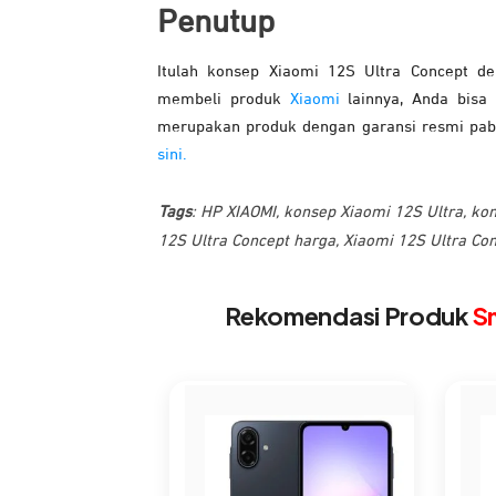
Penutup
Itulah konsep Xiaomi 12S Ultra Concept 
membeli produk
Xiaomi
lainnya, Anda bisa
merupakan produk dengan garansi resmi pabri
sini.
Tags
:
HP XIAOMI
,
konsep Xiaomi 12S Ultra
,
kon
12S Ultra Concept harga
,
Xiaomi 12S Ultra Con
Rekomendasi Produk
S