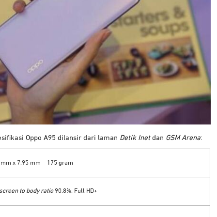
esifikasi Oppo A95 dilansir dari laman
Detik Inet
dan
GSM Arena
:
 mm x 7,95 mm – 175 gram
screen to body ratio
90.8%, Full HD+