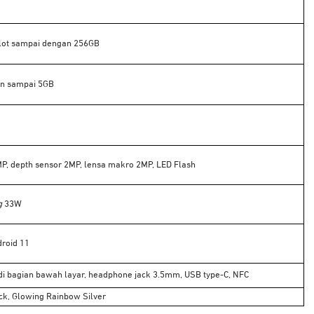
lot sampai dengan 256GB
n sampai 5GB
, depth sensor 2MP, lensa makro 2MP, LED Flash
g
33W
droid 11
 di bagian bawah layar, headphone jack 3.5mm, USB type-C, NFC
ck, Glowing Rainbow Silver