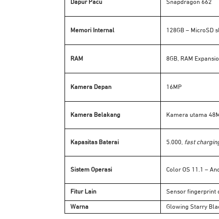
Dapur Pacu
Snapdragon 662
Memori Internal
128GB – MicroSD s
RAM
8GB, RAM Expansio
Kamera Depan
16MP
Kamera Belakang
Kamera utama 48MP
Kapasitas Baterai
5.000,
fast chargin
Sistem Operasi
Color OS 11.1 – An
Fitur Lain
Sensor fingerprint
Warna
Glowing Starry Bla