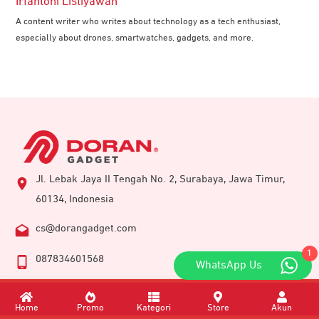
Irfantoni Listiyawan
A content writer who writes about technology as a tech enthusiast,
especially about drones, smartwatches, gadgets, and more.
Jl. Lebak Jaya II Tengah No. 2, Surabaya, Jawa Timur,
60134, Indonesia
cs@dorangadget.com
1
087834601568
WhatsApp Us
Informasi
Home
Promo
Kategori
Store
Akun