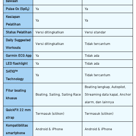
bawaan
Pulse Ox (SpO₂)
Ya
Ya
Kesiapan
Ya
Ya
Pelatihan
Status Pelatihan
Versi ditingkatkan
Versi standar
Daily Suggested
Versi ditingkatkan
Tidak tercantum
Workouts
Garmin ECG App
Ya
Tidak ada
LED flashlight
Ya
Tidak ada
SATIQ™
Ya
Tidak tercantum
Technology
Boating lengkap, Autopilot,
Fitur boating
Boating, Sailing, Sailing Race
Streaming data kapal, Anchor
khusus
alarm, dan lainnya
QuickFit 22 mm
Termasuk (silikon)
Termasuk (silikon)
strap
Kompatibilitas
Android & iPhone
Android & iPhone
smartphone