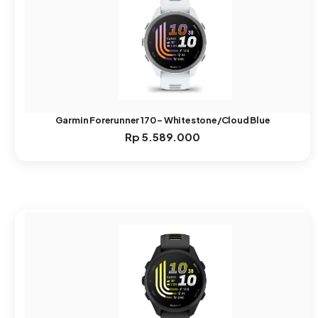
Garmin Forerunner 170 – Whitestone/Cloud Blue
Rp
5.589.000