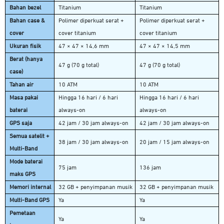
Bahan bezel
Titanium
Titanium
Bahan case &
Polimer diperkuat serat +
Polimer diperkuat serat +
cover
cover titanium
cover titanium
Ukuran fisik
47 × 47 × 14,6 mm
47 × 47 × 14,5 mm
Berat (hanya
47 g (70 g total)
47 g (70 g total)
case)
Tahan air
10 ATM
10 ATM
Masa pakai
Hingga 16 hari / 6 hari
Hingga 16 hari / 6 hari
baterai
always-on
always-on
GPS saja
42 jam / 30 jam always-on
42 jam / 30 jam always-on
Semua satelit +
38 jam / 30 jam always-on
20 jam / 15 jam always-on
Multi-Band
Mode baterai
75 jam
136 jam
maks GPS
Memori internal
32 GB + penyimpanan musik
32 GB + penyimpanan musik
Multi-Band GPS
Ya
Ya
Pemetaan
Ya
Ya