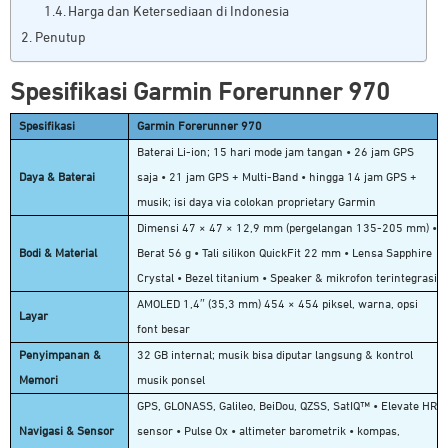
Harga dan Ketersediaan di Indonesia
Penutup
Spesifikasi Garmin
Forerunner 970
Spesifikasi
Garmin Forerunner 970
Baterai Li-ion; 15 hari mode jam tangan • 26 jam GPS
Daya & Baterai
saja • 21 jam GPS + Multi-Band • hingga 14 jam GPS +
musik; isi daya via colokan proprietary Garmin
Dimensi 47 × 47 × 12,9 mm (pergelangan 135-205 mm) •
Bodi & Material
Berat 56 g • Tali silikon QuickFit 22 mm • Lensa Sapphire
Crystal • Bezel titanium • Speaker & mikrofon terintegrasi
AMOLED 1,4″ (35,3 mm) 454 × 454 piksel, warna, opsi
Layar
font besar
Penyimpanan &
32 GB internal; musik bisa diputar langsung & kontrol
Memori
musik ponsel
GPS, GLONASS, Galileo, BeiDou, QZSS, SatIQ™ • Elevate HR
Navigasi & Sensor
sensor • Pulse Ox • altimeter barometrik • kompas,