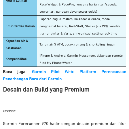
Metrik Latihan
Race Widget & PacePro, rencana harian lari/sepeda,
power lari, panduan daya (power guide)
Laporan pagi & malam, kalender & cuaca, mode
Fitur Cerdas Harian
penghemat baterai, Red-Shift, Stocks (via CIQ), kendali
trainer pintar & Varia, sinkronisasi setting real-time
Kapasitas Air &
Tahan air 5 ATM, cocok renang & snorkeling ringan
Ketahanan
iPhone & Android, Garmin Messenger, dukungan remote
Kompatibilitas
Find My Phone/Watch
Baca juga:
Garmin Pilot Web: Platform Perencanaan
Penerbangan Baru dari Garmin
Desain dan Build yang Premium
sc: garmin
Garmin Forerunner 970 hadir dengan desain premium dan fitur