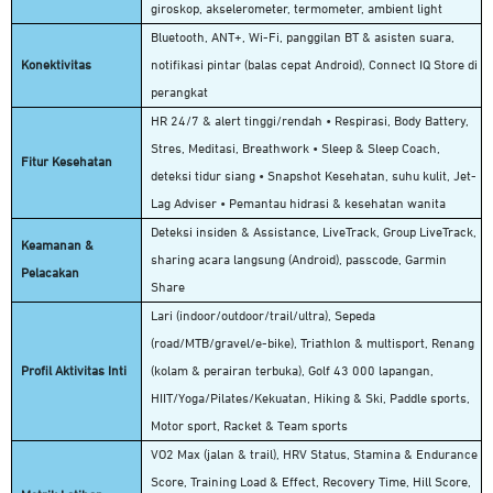
giroskop, akselerometer, termometer, ambient light
Bluetooth, ANT+, Wi-Fi, panggilan BT & asisten suara,
Konektivitas
notifikasi pintar (balas cepat Android), Connect IQ Store di
perangkat
HR 24/7 & alert tinggi/rendah • Respirasi, Body Battery,
Stres, Meditasi, Breathwork • Sleep & Sleep Coach,
Fitur Kesehatan
deteksi tidur siang • Snapshot Kesehatan, suhu kulit, Jet-
Lag Adviser • Pemantau hidrasi & kesehatan wanita
Deteksi insiden & Assistance, LiveTrack, Group LiveTrack,
Keamanan &
sharing acara langsung (Android), passcode, Garmin
Pelacakan
Share
Lari (indoor/outdoor/trail/ultra), Sepeda
(road/MTB/gravel/e-bike), Triathlon & multisport, Renang
Profil Aktivitas Inti
(kolam & perairan terbuka), Golf 43 000 lapangan,
HIIT/Yoga/Pilates/Kekuatan, Hiking & Ski, Paddle sports,
Motor sport, Racket & Team sports
VO2 Max (jalan & trail), HRV Status, Stamina & Endurance
Score, Training Load & Effect, Recovery Time, Hill Score,