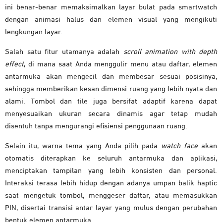
ini
benar-
benar
memaksimalkan
layar
bulat
pada
smartwatch
dengan
animasi
halus
dan
elemen
visual
yang
mengikuti
lengkungan
layar.
Salah
satu
fitur
utamanya
adalah
scroll
animation
with
depth
effect
,
di
mana
saat
Anda
menggulir
menu
atau
daftar,
elemen
antarmuka
akan
mengecil
dan
membesar
sesuai
posisinya,
sehingga
memberikan
kesan
dimensi
ruang
yang
lebih
nyata
dan
alami.
Tombol
dan
tile
juga
bersifat
adaptif karena dapat
menyesuaikan
ukuran
secara
dinamis
agar
tetap
mudah
disentuh
tanpa
mengurangi
efisiensi
penggunaan
ruang.
Selain
itu,
warna
tema
yang
Anda
pilih
pada
watch
face
akan
otomatis
diterapkan
ke
seluruh
antarmuka
dan
aplikasi,
menciptakan
tampilan
yang
lebih
konsisten
dan
personal.
Interaksi
terasa
lebih
hidup
dengan
adanya
umpan
balik
haptic
saat
mengetuk
tombol,
menggeser
daftar,
atau
memasukkan
PIN,
disertai
transisi
antar
layar
yang
mulus
dengan
perubahan
bentuk
elemen
antarmuka.