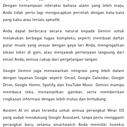
Dengan
kemampuan
interaksi
bahasa
alami
yang
lebih
maju,
Anda
tidak
perlu
lagi
mengucapkan
perintah
dengan
kata-
kata
yang
kaku
atau
terlalu
spesifik.
Anda
dapat
berbicara
secara
natural
kepada
Gemini
untuk
melakukan
berbagai
tugas
kompleks,
seperti
membuat
daftar
putar
musik
yang
sesuai
dengan
gaya
lari
Anda,
mengingatkan
lokasi
loker
di
gym,
atau
menjawab
pertanyaan
langsung
dari
email
Anda,
semua
cukup
dari
pergelangan
tangan.
Google
Gemini
juga
menawarkan
integrasi
yang
lebih
dalam
dengan
layanan
Google
seperti
Gmail,
Google
Calendar,
Google
Drive,
Google
Home,
Spotify,
dan
YouTube
Music.
Gemini
mampu
membaca
teks,
menampilkan
gambar,
serta
memberikan
ringkasan
informasi
dengan
lebih
mulus
dan
terhubung.
Asisten
AI
ini
akan
tersedia
untuk
semua
perangkat
Wear
OS
yang
sudah
mendukung
Google
Assistant,
tanpa
perlu
mengganti
perangkat
baru,
selama
smartwatch
Anda
memiliki
koneksi