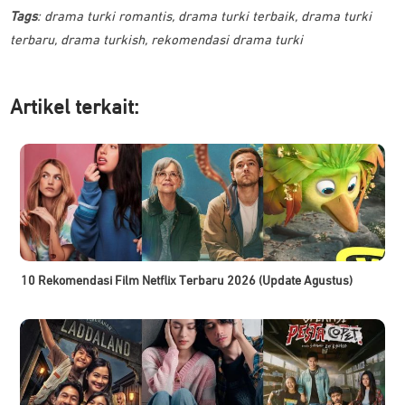
Tags
:
drama turki romantis
,
drama turki terbaik
,
drama turki
terbaru
,
drama turkish
,
rekomendasi drama turki
Artikel ter
kait:
10 Rekomendasi Film Netflix Terbaru 2026 (Update Agustus)