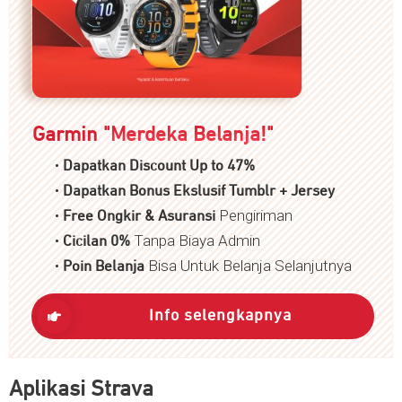
Garmin "
Merdeka Belanja!
"
•
Dapatkan Discount Up to 47%
•
Dapatkan Bonus Ekslusif Tumblr + Jersey
•
Pengiriman
Free Ongkir & Asuransi
•
Tanpa Biaya Admin
Cicilan 0%
•
Bisa Untuk Belanja Selanjutnya
P
oin Belanja
Info selengkapnya
Aplikasi Strava