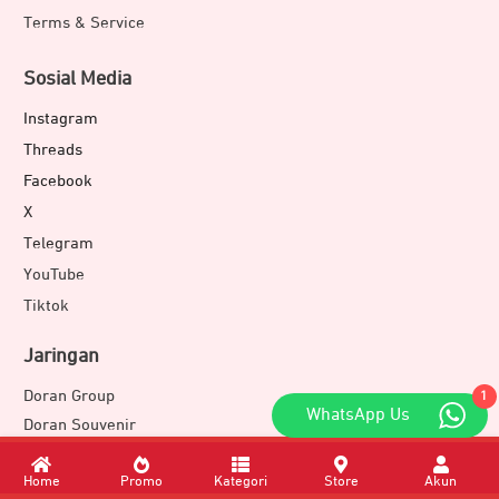
Terms & Service
Sosial Media
Instagram
Threads
Facebook
X
Telegram
YouTube
Tiktok
Jaringan
Doran Group
1
WhatsApp Us
Doran Souvenir
Doran Development
JETEX
Home
Promo
Kategori
Store
Akun