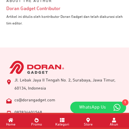
ABOUT THE AUTHOR
Doran Gadget Contributor
Artikel ini ditulis oleh kontributor Doran Gadget dan telah diakurasi oleh
tim editor.
Jl. Lebak Jaya II Tengah No. 2, Surabaya, Jawa Timur,
60134, Indonesia
cs@dorangadget.com
1
WhatsApp Us
087834601568
Home
Promo
Kategori
Store
Akun