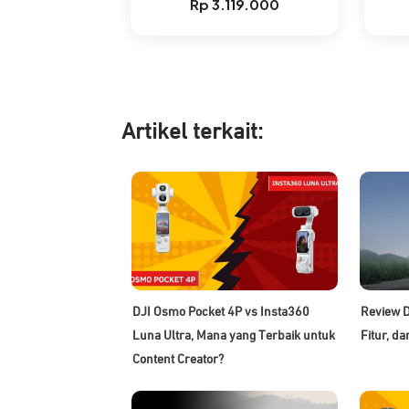
Rp
3.119.000
Artikel ter
kait:
DJI Osmo Pocket 4P vs Insta360
Review D
Luna Ultra, Mana yang Terbaik untuk
Fitur, d
Content Creator?