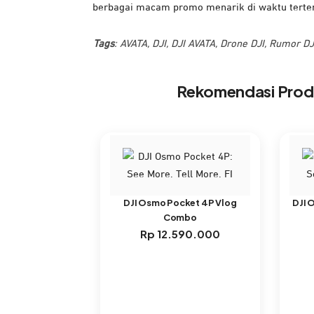
berbagai macam promo menarik di waktu terte
Tags
:
AVATA
,
DJI
,
DJI AVATA
,
Drone DJI
,
Rumor DJ
Rekomendasi Pro
DJI Osmo Pocket 4P Vlog
DJI 
Combo
Rp
12.590.000