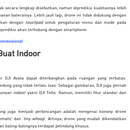
 secara lengkap disebutkan, namun diprediksi kualitasnya lebih
anan baterainya. Lebih jauh lagi, drone ini tidak didukung dengan
tikan dengan
touchpad
untuk pengaturan menu dan mode pada
diprediksi akan terhubung dengan smartphone.
onvensional
Buat Indoor
or DJI Avata dapat diterbangkan pada ruangan yang terbatas.
ung yang tidak terlalu luas. Sebagai gambaran, DJI juga pernah
gunaan
indoor
yakni DJI Tello. Namun, memiliki fitur standar dan
 yang juga menjadi perbincangan adalah mengenai konsep drone
ematic’
dan ‘
tiny whoop
’. Artinya, drone yang mudah dikendalikan
n baling-balingnya terdapat pelindung khusus.