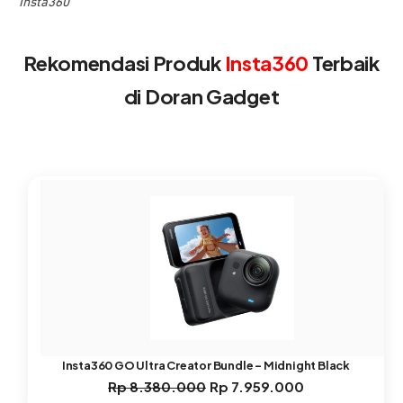
Insta360
Rekomendasi Produk
Insta360
Terbaik
di Doran Gadget
Insta360 GO Ultra Creator Bundle – Midnight Black
Rp
8.380.000
Rp
7.959.000
Harga
Harga