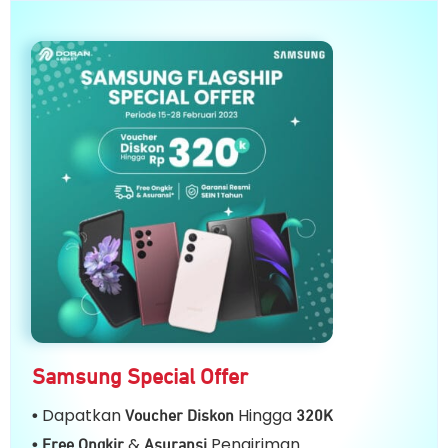
Samsung Special Offer
Dapatkan
Hingga
•
Voucher Diskon
32
0K
&
Pengiriman
• Free Ongkir
Asuransi