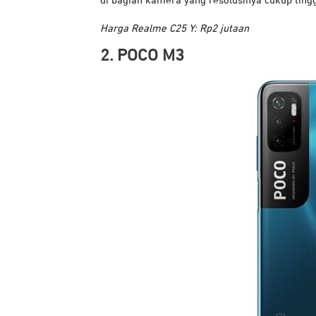
di bagian kamera yang resolusinya cukup tingg
Harga Realme C25 Y: Rp2 jutaan
2. POCO M3