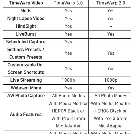
TimeWarp Video
TimeWarp 3.0
TimeWarp 2.0
Mods
Yes
Yes
Night Lapse Video
Yes
Yes
HindSight
Yes
–
LiveBurst
Yes
Yes
Scheduled Capture
Yes
–
Settings Presets /
Yes
Yes
Custom Presets
Customizable On-
Yes
Yes
Screen Shortcuts
Live Streaming
1080p
1080p
Webcam Mode
Yes
Yes
AW Photo Capture
All Photo Modes
All Photo Modes
With Media Mod for
With Media Mod for
HERO9 Black or
HERO8 Black or
Audio Features
With Pro 3.5mm
With Pro 3.5mm
Mic Adapter
Mic Adapter
With Media Mod for
With Media Mod for