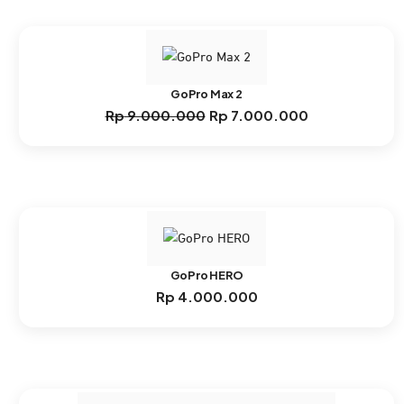
GoPro Max 2
Rp
9.000.000
Rp
7.000.000
Harga
Harga
aslinya
saat
adalah:
ini
Rp 9.000.000.
adalah:
Rp 7.000.000.
GoPro HERO
Rp
4.000.000