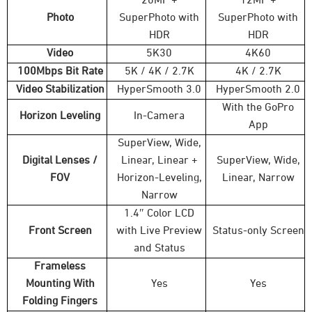
20MP +
12MP +
Photo
SuperPhoto with
SuperPhoto with
HDR
HDR
Video
5K30
4K60
100Mbps Bit Rate
5K / 4K / 2.7K
4K / 2.7K
Video Stabilization
HyperSmooth 3.0
HyperSmooth 2.0
With the GoPro
Horizon Leveling
In-Camera
App
SuperView, Wide,
Digital Lenses /
Linear, Linear +
SuperView, Wide,
FOV
Horizon-Leveling,
Linear, Narrow
Narrow
1.4″ Color LCD
Front Screen
with Live Preview
Status-only Screen
and Status
Frameless
Mounting With
Yes
Yes
Folding Fingers