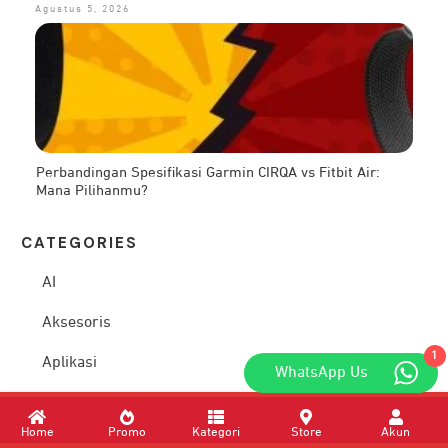
Agustus 5, 2026
Perbandingan Spesifikasi Garmin CIRQA vs Fitbit Air:
Mana Pilihanmu?
CATEG
ORIES
AI
Aksesoris
1
Aplikasi
WhatsApp Us
Apple
Home
Promo
Kategori
Store
Akun
Audio