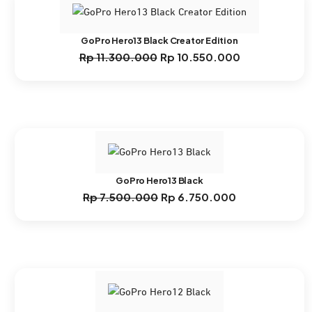
GoPro Hero13 Black Creator Edition
Rp
11.300.000
Rp
10.550.000
Harga
Harga
aslinya
saat
adalah:
ini
Rp 11.300.000.
adalah:
Rp 10.550.000.
GoPro Hero13 Black
Rp
7.500.000
Rp
6.750.000
Harga
Harga
aslinya
saat
adalah:
ini
Rp 7.500.000.
adalah:
Rp 6.750.000.