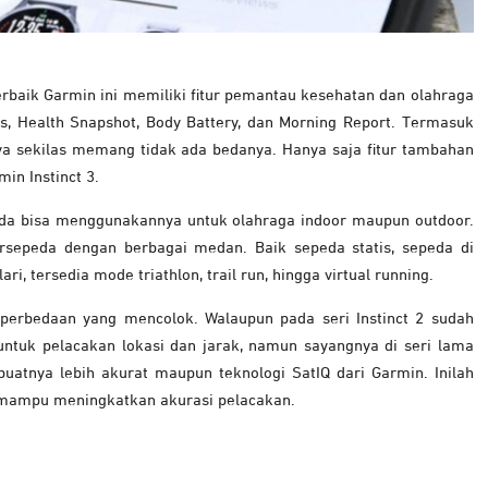
baik Garmin ini memiliki fitur pemantau kesehatan dan olahraga
ess, Health Snapshot, Body Battery, dan Morning Report. Termasuk
a sekilas memang tidak ada bedanya. Hanya saja fitur tambahan
min Instinct 3.
da bisa menggunakannya untuk olahraga indoor maupun outdoor.
bersepeda dengan berbagai medan. Baik sepeda statis, sepeda di
i, tersedia mode triathlon, trail run, hingga virtual running.
t perbedaan yang mencolok. Walaupun pada seri Instinct 2 sudah
ntuk pelacakan lokasi dan jarak, namun sayangnya di seri lama
tnya lebih akurat maupun teknologi SatIQ dari Garmin. Inilah
tIQ mampu meningkatkan akurasi pelacakan.