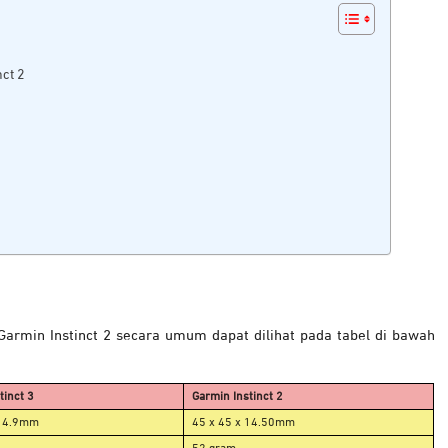
nct 2
 Garmin Instinct 2 secara umum dapat dilihat pada tabel di bawah
tinct 3
Garmin Instinct 2
 14.9mm
45 x 45 x 14.50mm