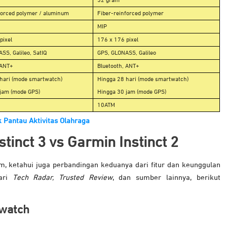
52 gram
forced polymer / aluminum
Fiber-reinforced polymer
MIP
pixel
176 x 176 pixel
SS, Galileo, SatIQ
GPS, GLONASS, Galileo
 ANT+
Bluetooth, ANT+
hari (mode smartwatch)
Hingga 28 hari (mode smartwatch)
jam (mode GPS)
Hingga 30 jam (mode GPS)
10ATM
 Pantau Aktivitas Olahraga
tinct 3 vs Garmin Instinct 2
, ketahui juga perbandingan keduanya dari fitur dan keunggulan
dari
Tech Radar, Trusted Review
, dan sumber lainnya, berikut
twatch