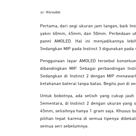
sc: Wareable
Pertama, dari segi ukuran jam tangan, baik Ins
yakni 40mm, 45mm, dan 50mm. Perbedaan utam
panel AMOLED. Hal ini menjadikannya leb
Sedangkan MIP pada Instinct 3 digunakan pada v
Penggunaan layar AMOLED tersebut konsekuen
dibandingkan MIP. Sebagai perbandingan Ins
Sedangkan di Instinct 2 dengan MIP menawar
ketahanan baterai tanpa batas. Begitu pun di seri
Untuk bobotnya, ada selisih yang cukup jau
Sementara, di Instinct 2 dengan ukuran yang 
45mm, selisihnya hanya 1 gram saja. Khusus bag
pilihan tepat karena di semua tipenya dibek
semua seri sebelumnya.