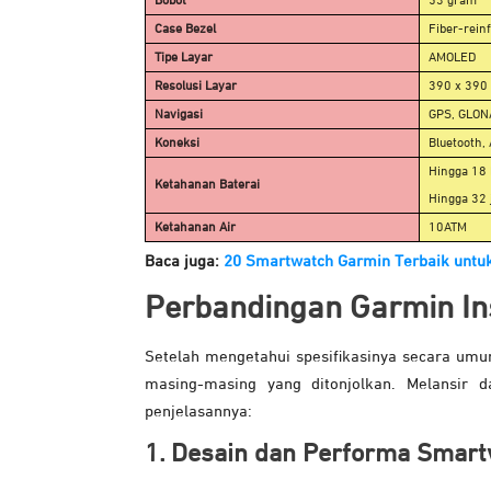
Bobot
53 gram
Case Bezel
Fiber-rein
Tipe Layar
AMOLED
Resolusi Layar
390 x 390 
Navigasi
GPS, GLONA
Koneksi
Bluetooth,
Hingga 18 
Ketahanan Baterai
Hingga 32 
Ketahanan Air
10ATM
Baca juga:
20 Smartwatch Garmin Terbaik untuk
Perbandingan
Garmin Ins
Setelah mengetahui spesifikasinya secara umum
masing-masing yang ditonjolkan. Melansir 
penjelasannya:
1. Desain dan Performa Smar