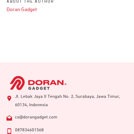
ABOUT THE AUTHOR
Doran Gadget
Jl. Lebak Jaya II Tengah No. 2, Surabaya, Jawa Timur,
60134, Indonesia
cs@dorangadget.com
087834601568