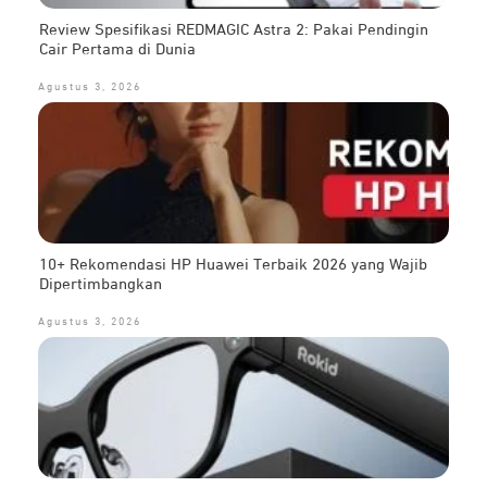
Review Spesifikasi REDMAGIC Astra 2: Pakai Pendingin
Cair Pertama di Dunia
Agustus 3, 2026
10+ Rekomendasi HP Huawei Terbaik 2026 yang Wajib
Dipertimbangkan
Agustus 3, 2026