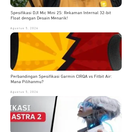
Spesifikasi DJI Mic Mini 2S: Rekaman Internal 32-bit
Float dengan Desain Menarik!
Agustus 5, 2026
Perbandingan Spesifikasi Garmin CIRQA vs Fitbit Air:
Mana Pilihanmu?
Agustus 5, 2026