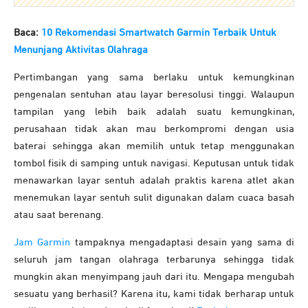
Baca:
10 Rekomendasi Smartwatch Garmin Terbaik Untuk
Menunjang Aktivitas Olahraga
Pertimbangan yang sama berlaku untuk kemungkinan
pengenalan sentuhan atau layar beresolusi tinggi. Walaupun
tampilan yang lebih baik adalah suatu kemungkinan,
perusahaan tidak akan mau berkompromi dengan usia
baterai sehingga akan memilih untuk tetap menggunakan
tombol fisik di samping untuk navigasi. Keputusan untuk tidak
menawarkan layar sentuh adalah praktis karena atlet akan
menemukan layar sentuh sulit digunakan dalam cuaca basah
atau saat berenang.
Jam Garmin
tampaknya mengadaptasi desain yang sama di
seluruh jam tangan olahraga terbarunya sehingga tidak
mungkin akan menyimpang jauh dari itu. Mengapa mengubah
sesuatu yang berhasil? Karena itu, kami tidak berharap untuk