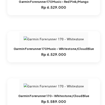
Garmin Forerunner 170 Music – Red Pink/Mango
Rp
6.529.000
Garmin Forerunner 170 Music – Whitestone/Cloud Blue
Rp
6.529.000
Garmin Forerunner 170 – Whitestone/Cloud Blue
Rp
5.589.000