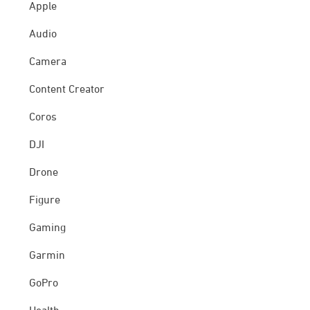
Apple
Audio
Camera
Content Creator
Coros
DJI
Drone
Figure
Gaming
Garmin
GoPro