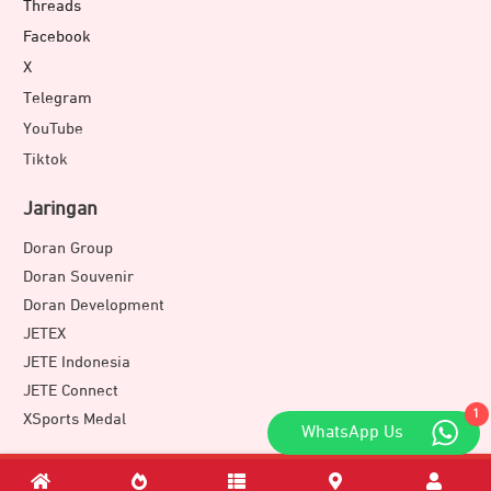
Threads
Facebook
X
Telegram
YouTube
Tiktok
Jaringan
Doran Group
Doran Souvenir
Doran Development
JETEX
JETE Indonesia
JETE Connect
1
XSports Medal
WhatsApp Us
Download Apps