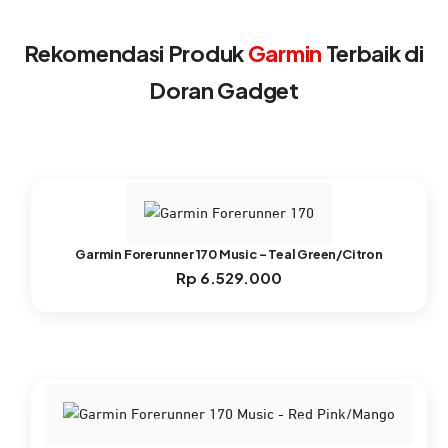
Rekomendasi Produk
Garmin
Terbaik di
Doran Gadget
Garmin Forerunner 170 Music – Teal Green/Citron
Rp
6.529.000