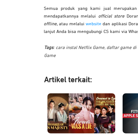
Semua produk yang kami jual merupakan b
mendapatkannya melalui
official store
Doran
offline
, atau melalui
website
dan aplikasi Dor
lanjut Anda bisa mengubungi CS kami via Wh
Tags
:
cara instal Netflix Game
,
daftar game di 
Game
Artikel ter
kait: