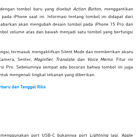
 dengan tombol baru yang disebut
Action Button,
menggantikan
ada iPhone saat ini. Informasi tentang tombol ini didapat dari
ikabarkan akan mengubah desain tombol pada iPhone 15 Pro dan
bol volume atas dan bawah menjadi satu tombol yang berfungsi
fungsi, termasuk mengaktifkan Silent Mode dan memberikan akses
amera, Senter,
Magnifier, Translate,
dan
Voice Memo.
Fitur ini
versi Pro. Sebelumnya sempat ada bocoran bahwa tombol ini juga
tuk mengenali tingkat tekanan yang diberikan.
baru dan Tanggal Rilis
menggunakan port USB-C bukannya port
Lightning
lagi. Apple