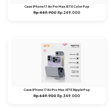
Case iPhone 17 Air Pro Max JETE Color Pop
Rp
449.900
Rp
249.000
Harga
Harga
aslinya
saat
adalah:
ini
Rp 449.900.
adalah:
Rp 249.000.
Case iPhone 17 Air Pro Max JETE Ripple Pop
Rp
649.900
Rp
349.000
Harga
Harga
aslinya
saat
adalah:
ini