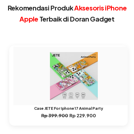
Rekomendasi Produk
Aksesoris iPhone
Apple
Terbaik di Doran Gadget
Case JETE For Iphone 17 Animal Party
Rp
399.900
Rp
229.900
Harga
Harga
aslinya
saat
adalah:
ini