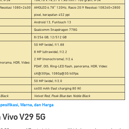
m, IP54
164,18 x 74,37 x 7,46 mm / 186 gram, IP54
 Resolusi 1080×2400
AMOLED 6.78″ 120Hz, Rasio 20:9 Resolusi 108260×2800
pixel, kerapatan 452 ppi
Android 13, Funtouch 13
Qualcomm Snapdragon 778G
8/256 GB, 12/512 GB
50 MP (wide), f/1.88
8 MP (ultrawide), f/2.2
2 MP (monochrome), f/2.4
panorama, HDR, Video:
PDAF, OIS, Ring-LED flash, panorama, HDR, Video:
4K@30fps, 1080p@30/60fps
50 MP (wide), f/2.0
4600 mAh (
fast charging 80 W)
 Black
Velvet Red, Peak Blue
dan
Noble Black
pesifikasi, Warna, dan Harga
n
Vivo V29 5G