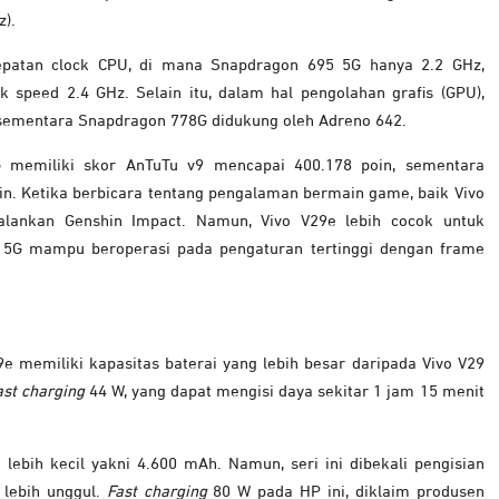
z).
cepatan clock CPU, di mana Snapdragon 695 5G hanya 2.2 GHz,
speed 2.4 GHz. Selain itu, dalam hal pengolahan grafis (GPU),
ementara Snapdragon 778G didukung oleh Adreno 642.
G memiliki skor AnTuTu v9 mencapai 400.178 poin, sementara
n. Ketika berbicara tentang pengalaman bermain game, baik Vivo
ankan Genshin Impact. Namun, Vivo V29e lebih cocok untuk
9 5G mampu beroperasi pada pengaturan tertinggi dengan frame
29e memiliki kapasitas baterai yang lebih besar daripada Vivo V29
ast charging
44 W, yang dapat mengisi daya sekitar 1 jam 15 menit
lebih kecil yakni 4.600 mAh. Namun, seri ini dibekali pengisian
 lebih unggul.
Fast charging
80 W pada HP ini, diklaim produsen