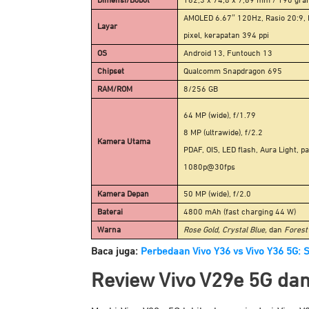
Dimensi/Bobot
162,3 x 74,8 x 7,69 mm / 190 gra
AMOLED 6.67″ 120Hz, Rasio 20:9,
Layar
pixel, kerapatan 394 ppi
OS
Android 13, Funtouch 13
Chipset
Qualcomm Snapdragon 695
RAM/ROM
8/256 GB
64 MP (wide), f/1.79
8 MP (ultrawide), f/2.2
Kamera Utama
PDAF, OIS, LED flash, Aura Light, 
1080p@30fps
Kamera Depan
50 MP (wide), f/2.0
Baterai
4800 mAh (
fast charging 44 W)
Warna
Rose Gold, Crystal Blue,
dan
Forest
Baca juga:
Perbedaan Vivo Y36 vs Vivo Y36 5G: S
Review Vivo V29e 5G
da