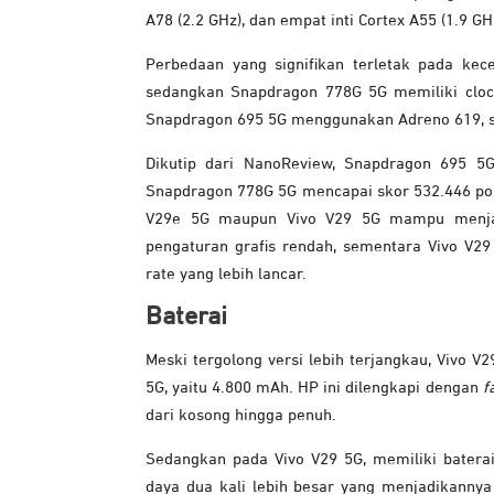
A78 (2.2 GHz), dan empat inti Cortex A55 (1.9 GH
Perbedaan yang signifikan terletak pada ke
sedangkan Snapdragon 778G 5G memiliki clock 
Snapdragon 695 5G menggunakan Adreno 619, s
Dikutip dari NanoReview, Snapdragon 695 5
Snapdragon 778G 5G mencapai skor 532.446 poi
V29e 5G maupun Vivo V29 5G mampu menjal
pengaturan grafis rendah, sementara Vivo V2
rate yang lebih lancar.
Baterai
Meski tergolong versi lebih terjangkau, Vivo V
5G, yaitu 4.800 mAh. HP ini dilengkapi dengan
f
dari kosong hingga penuh.
Sedangkan pada Vivo V29 5G, memiliki baterai 
daya dua kali lebih besar yang menjadikannya