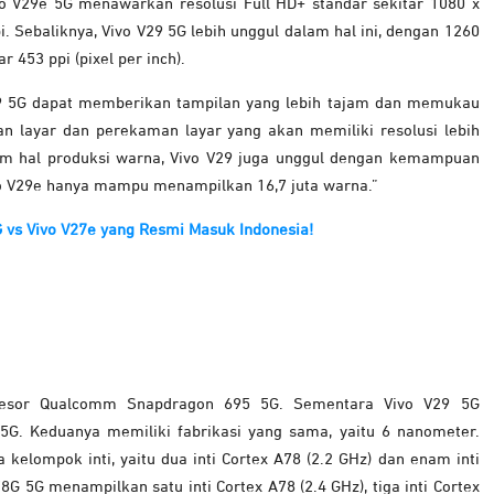
Vivo V29e 5G menawarkan resolusi Full HD+ standar sekitar 1080 x
i. Sebaliknya, Vivo V29 5G lebih unggul dalam hal ini, dengan 1260
r 453 ppi (pixel per inch).
29 5G dapat memberikan tampilan yang lebih tajam dan memukau
an layar dan perekaman layar yang akan memiliki resolusi lebih
lam hal produksi warna, Vivo V29 juga unggul dengan kemampuan
o V29e hanya mampu menampilkan 16,7 juta warna.”
G vs Vivo V27e yang Resmi Masuk Indonesia!
osesor Qualcomm Snapdragon 695 5G. Sementara Vivo V29 5G
5G. Keduanya memiliki fabrikasi yang sama, yaitu 6 nanometer.
elompok inti, yaitu dua inti Cortex A78 (2.2 GHz) dan enam inti
78G 5G menampilkan satu inti Cortex A78 (2.4 GHz), tiga inti Cortex