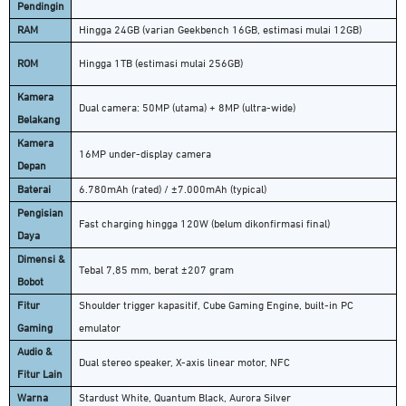
Pendingin
RAM
Hingga 24GB (varian Geekbench 16GB, estimasi mulai 12GB)
ROM
Hingga 1TB (estimasi mulai 256GB)
Kamera
Dual camera: 50MP (utama) + 8MP (ultra-wide)
Belakang
Kamera
16MP under-display camera
Depan
Baterai
6.780mAh (rated) / ±7.000mAh (typical)
Pengisian
Fast charging hingga 120W (belum dikonfirmasi final)
Daya
Dimensi &
Tebal 7,85 mm, berat ±207 gram
Bobot
Fitur
Shoulder trigger kapasitif, Cube Gaming Engine, built-in PC
Gaming
emulator
Audio &
Dual stereo speaker, X-axis linear motor, NFC
Fitur Lain
Warna
Stardust White, Quantum Black, Aurora Silver