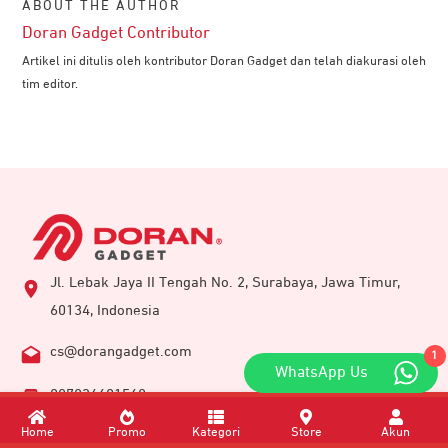
ABOUT THE AUTHOR
Doran Gadget Contributor
Artikel ini ditulis oleh kontributor Doran Gadget dan telah diakurasi oleh
tim editor.
Jl. Lebak Jaya II Tengah No. 2, Surabaya, Jawa Timur,
60134, Indonesia
cs@dorangadget.com
1
WhatsApp Us
087834601568
Home
Promo
Kategori
Store
Akun