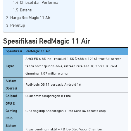
Chipset dan Performa
Baterai
Harga RedMagic 11 Air
Penutup
Spesifikasi RedMagic 11 Air
Spesifikasi
RedMagic 11 Air
AMOLED 6,85 inci, resolusi 1.5K (2688 × 1216), true full screen
Layar
tanpa notch/punch-hole, refresh rate 144Hz, 2.592Hz PWM
dimming, 1,07 miliar warna
Sistem
RedMagic OS 11 berbasis Android 16
Operasi
Chipset
Qualcomm Snapdragon 8 Elite
GPU &
Gaming
GPU flagship Snapdragon + Red Core R4 esports chip
Chip
Sistem
Kipas pendingin aktif + 4D Ice-Step Vapor Chamber