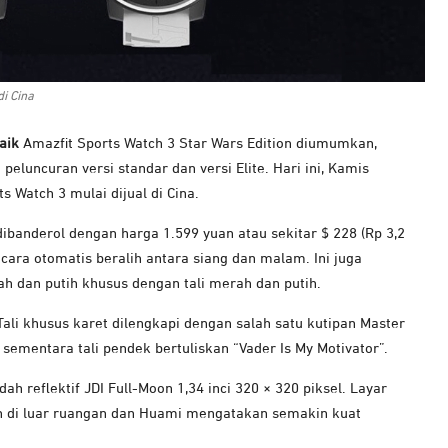
di Cina
aik
Amazfit Sports Watch 3 Star Wars Edition diumumkan,
eluncuran versi standar dan versi Elite. Hari ini, Kamis
s Watch 3 mulai dijual di Cina.
dibanderol dengan harga 1.599 yuan atau sekitar $ 228 (Rp 3,2
ecara otomatis beralih antara siang dan malam. Ini juga
ah dan putih khusus dengan tali merah dan putih.
Tali khusus karet dilengkapi dengan salah satu kutipan Master
i sementara tali pendek bertuliskan “Vader Is My Motivator”.
h reflektif JDI Full-Moon 1,34 inci 320 × 320 piksel. Layar
n di luar ruangan dan Huami mengatakan semakin kuat