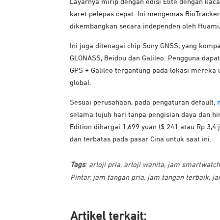
Layarnya mirip dengan edisi Elite dengan kaca s
karet pelepas cepat. Ini mengemas BioTracker 
dikembangkan secara independen oleh Huami,
Ini juga ditenagai chip Sony GNSS, yang kompa
GLONASS, Beidou dan Galileo. Pengguna dapat
GPS + Galileo tergantung pada lokasi mereka
global.
Sesuai perusahaan, pada pengaturan default,
selama tujuh hari tanpa pengisian daya dan hi
Edition dihargai 1,699 yuan ($ 241 atau Rp 3,4 j
dan terbatas pada pasar Cina untuk saat ini.
Tags
:
arloji pria
,
arloji wanita
,
jam smartwatc
Pintar
,
jam tangan pria
,
jam tangan terbaik
,
ja
Artikel ter
kait: