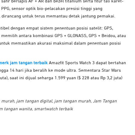
afir berlapis AF + AR dan bezel titanium serta fitur tali karet-
PPG, sensor optik bio-pelacakan presisi tinggi yang
 dirancang untuk terus memantau detak jantung pemakai.
tibel dengan empat sistem penentuan posisi satelit: GPS,
 memilih antara kombinasi GPS + GLONASS, GPS + Beidou, atau
 untuk memastikan akurasi maksimal dalam penentuan posisi
merk jam tangan terbaik
Amazfit Sports Watch 3 dapat bertahan
ngga 14 hari jika beralih ke mode ultra. Sementara Star Wars
uta), saat ini dijual seharga 1.599 yuan ($ 228 atau Rp 3,2 juta)
h murah
,
jam tangan digital
,
jam tangan murah
,
Jam Tangan
m tangan wanita
,
smartwatch terbaik