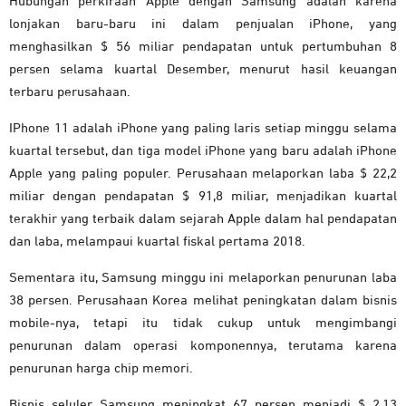
Hubungan perkiraan Apple dengan Samsung adalah karena
lonjakan baru-baru ini dalam penjualan ‌iPhone‌, yang
menghasilkan $ 56 miliar pendapatan untuk pertumbuhan 8
persen selama kuartal Desember, menurut hasil keuangan
terbaru perusahaan.
‌‌IPhone 11‌‌ adalah ‌‌iPhone‌‌ yang paling laris setiap minggu selama
kuartal tersebut, dan tiga model ‌‌iPhone‌‌ yang baru adalah iPhone
Apple yang paling populer. Perusahaan melaporkan laba $ 22,2
miliar dengan pendapatan $ 91,8 miliar, menjadikan kuartal
terakhir yang terbaik dalam sejarah Apple dalam hal pendapatan
dan laba, melampaui kuartal fiskal pertama 2018.
Sementara itu, Samsung minggu ini melaporkan penurunan laba
38 persen. Perusahaan Korea melihat peningkatan dalam bisnis
mobile-nya, tetapi itu tidak cukup untuk mengimbangi
penurunan dalam operasi komponennya, terutama karena
penurunan harga chip memori.
Bisnis seluler Samsung meningkat 67 persen menjadi $ 2,13