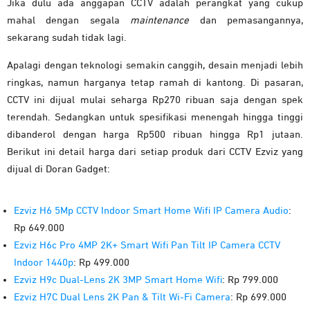
Jika dulu ada anggapan CCTV adalah perangkat yang cukup
mahal dengan segala
maintenance
dan pemasangannya,
sekarang sudah tidak lagi.
Apalagi dengan teknologi semakin canggih, desain menjadi lebih
ringkas, namun harganya tetap ramah di kantong. Di pasaran,
CCTV ini dijual mulai seharga Rp270 ribuan saja dengan spek
terendah. Sedangkan untuk spesifikasi menengah hingga tinggi
dibanderol dengan harga Rp500 ribuan hingga Rp1 jutaan.
Berikut ini detail harga dari setiap produk dari CCTV Ezviz yang
dijual di Doran Gadget:
Ezviz
H6 5Mp CCTV Indoor Smart Home
Wifi
IP Camera Audio
:
Rp 649.000
Ezviz
H6c Pro 4MP 2K+ Smart
Wifi
Pan Tilt IP Camera CCTV
Indoor 1440p
: Rp 499.000
Ezviz
H9c Dual-Lens 2K 3MP Smart Home
Wifi
: Rp 799.000
Ezviz
H7C Dual Lens 2K Pan & Tilt Wi-Fi Camera
: Rp 699.000