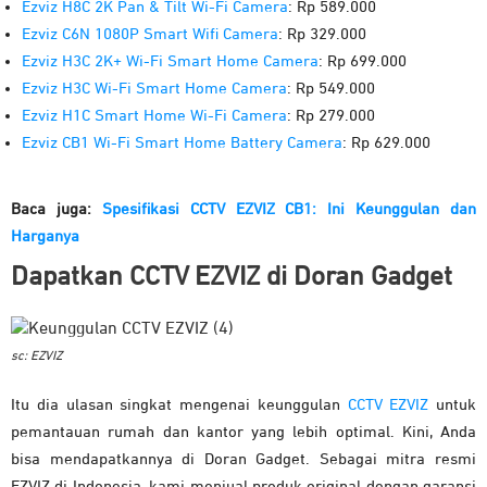
Ezviz
H8C 2K Pan & Tilt Wi-Fi Camera
: Rp 589.000
Ezviz
C6N 1080P Smart
Wifi
Camera
: Rp 329.000
Ezviz
H3C 2K+ Wi-Fi Smart Home Camera
: Rp 699.000
Ezviz
H3C Wi-Fi Smart Home Camera
: Rp 549.000
Ezviz
H1C Smart Home Wi-Fi Camera
: Rp 279.000
Ezviz
CB1 Wi-Fi Smart Home Battery Camera
: Rp 629.000
Baca juga:
Spesifikasi CCTV EZVIZ CB1: Ini Keunggulan dan
Harganya
Dapatkan CCTV EZVIZ di Doran Gadget
sc: EZVIZ
Itu dia ulasan singkat mengenai keunggulan
CCTV EZVIZ
untuk
pemantauan rumah dan kantor yang lebih optimal. Kini, Anda
bisa mendapatkannya di Doran Gadget. Sebagai mitra resmi
EZVIZ di Indonesia, kami menjual produk original dengan garansi