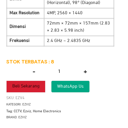
(Horizontal), 98° (Diagonal)
Max Resolution
4MP, 2560 × 1440
72mm × 72mm × 157mm (2.83
Dimensi
× 2.83 × 5.98 inch)
Frekuensi
2.4 GHz ~ 2.4835 GHz
STOK TERBATAS : 8
-
+
Kuantitas
Ezviz
Beli Sekarang
WhatsApp Us
H3C
2K+
SKU:
EZV4
Wi-
KATEGORI:
EZVIZ
Fi
Tag:
CCTV
,
Ezviz
,
Home Electronics
Smart
BRAND:
EZVIZ
Home