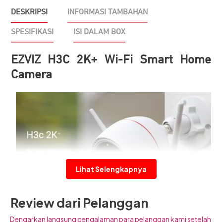
Camera
DESKRIPSI
INFORMASI TAMBAHAN
SPESIFIKASI
ISI DALAM BOX
EZVIZ H3C 2K+ Wi-Fi Smart Home
Camera
Lihat Selengkapnya
CCTV EZVIZ Outdoor H3C 2K+ Wi-Fi
Smart Home Camera
Review dari Pelanggan
Perlindungan luar yang cerdas dengan tampilan yang
EZVIZ H3C 2K+ Wi-Fi Smart Home Camera adalah CCTV
Dengarkan langsung pengalaman para pelanggan kami setelah
lebih tajam