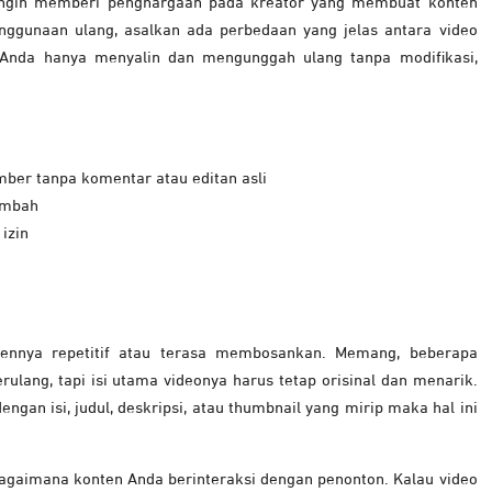
ngin memberi penghargaan pada kreator yang membuat konten
gunaan ulang, asalkan ada perbedaan yang jelas antara video
u Anda hanya menyalin dan mengunggah ulang tanpa modifikasi,
ber tanpa komentar atau editan asli
ambah
izin
ennya repetitif atau terasa membosankan. Memang, beberapa
rulang, tapi isi utama videonya harus tetap orisinal dan menarik.
an isi, judul, deskripsi, atau thumbnail yang mirip maka hal ini
t bagaimana konten Anda berinteraksi dengan penonton. Kalau video