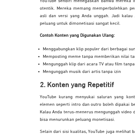
YouTube sendiri menegaskan bahwa mereka i
otentik. Mereka memang memperbolehkan peng
asli dan versi yang Anda unggah. Jadi kala
peluang untuk dimonetisasi sangat kecil.
Contoh Konten yang Digunakan Ulang:
Menggabungkan klip populer dari berbagai sum
Memposting meme tanpa memberikan nilai t
Mengunggah klip dari acara TV atau film tanpa 
Mengunggah musik dari artis tanpa izin
2. Konten yang Repetitif
YouTube kurang menyukai saluran yang kont
elemen seperti intro dan outro boleh dipakai be
Kalau Anda terus-menerus mengunggah video deng
bisa menurunkan peluang monetisasi.
Selain dari sisi kualitas, YouTube juga meliha