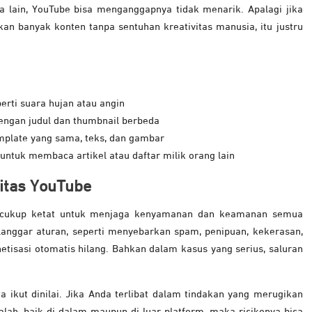
ama lain, YouTube bisa menganggapnya tidak menarik. Apalagi jika
n banyak konten tanpa sentuhan kreativitas manusia, itu justru
erti suara hujan atau angin
engan judul dan thumbnail berbeda
mplate yang sama, teks, dan gambar
ntuk membaca artikel atau daftar milik orang lain
itas YouTube
g cukup ketat untuk menjaga kenyamanan dan keamanan semua
langgar aturan, seperti menyebarkan spam, penipuan, kekerasan,
etisasi otomatis hilang. Bahkan dalam kasus yang serius, saluran
ga ikut dinilai. Jika Anda terlibat dalam tindakan yang merugikan
ah, baik di dalam maupun di luar platform, maka risikonya bisa