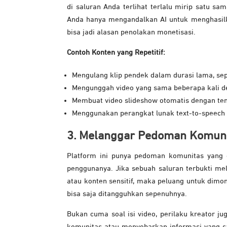
di saluran Anda terlihat terlalu mirip satu s
Anda hanya mengandalkan AI untuk menghasilka
bisa jadi alasan penolakan monetisasi.
Contoh Konten yang Repetitif:
Mengulang klip pendek dalam durasi lama, sep
Mengunggah video yang sama beberapa kali d
Membuat video slideshow otomatis dengan te
Menggunakan perangkat lunak text-to-speech u
3. Melanggar Pedoman Komun
Platform ini punya pedoman komunitas yan
penggunanya. Jika sebuah saluran terbukti me
atau konten sensitif, maka peluang untuk dimon
bisa saja ditangguhkan sepenuhnya.
Bukan cuma soal isi video, perilaku kreator ju
komunitas atau menyebarkan informasi yang sal