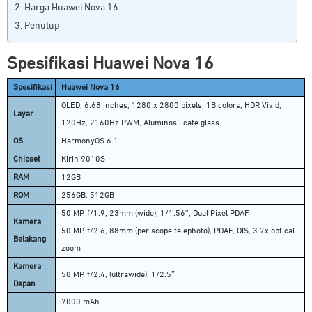
Harga Huawei Nova 16
Penutup
Spesifikasi Huawei Nova 16
Spesifikasi
Huawei Nova 16
OLED, 6.68 inches, 1280 x 2800 pixels, 1B colors, HDR Vivid,
Layar
120Hz, 2160Hz PWM, Aluminosilicate glass
OS
HarmonyOS 6.1
Chipset
Kirin 9010S
RAM
12GB
ROM
256GB, 512GB
50 MP, f/1.9, 23mm (wide), 1/1.56″, Dual Pixel PDAF
Kamera
50 MP, f/2.6, 88mm (periscope telephoto), PDAF, OIS, 3.7x optical
Belakang
zoom
Kamera
50 MP, f/2.4, (ultrawide), 1/2.5″
Depan
7000 mAh