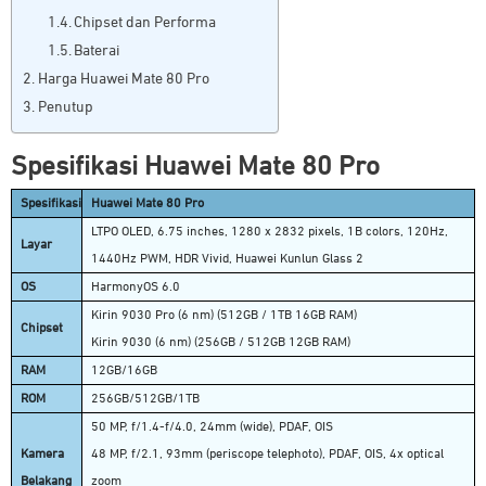
Chipset dan Performa
Baterai
Harga Huawei Mate 80 Pro
Penutup
Spesifikasi Huawei Mate 80 Pro
Spesifikasi
Huawei Mate 80 Pro
LTPO OLED, 6.75 inches, 1280 x 2832 pixels, 1B colors, 120Hz,
Layar
1440Hz PWM, HDR Vivid, Huawei Kunlun Glass 2
OS
HarmonyOS 6.0
Kirin 9030 Pro (6 nm) (512GB / 1TB 16GB RAM)
Chipset
Kirin 9030 (6 nm) (256GB / 512GB 12GB RAM)
RAM
12GB/16GB
ROM
256GB/512GB/1TB
50 MP, f/1.4-f/4.0, 24mm (wide), PDAF, OIS
Kamera
48 MP, f/2.1, 93mm (periscope telephoto), PDAF, OIS, 4x optical
Belakang
zoom