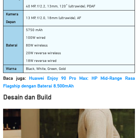
40 MP, f/2.2, 13mm, 120˚ (ultrawide), PDAF
Kamera
13 MP, f/2.0, 18mm (ultrawide), AF
Depan
5750 mAh
100W wired
Baterai
80W wireless
20W reverse wireless
18W reverse wired
Warna
Black, White, Green, Gold
Baca juga:
Huawei Enjoy 90 Pro Max: HP Mid-Range Rasa
Flagship dengan Baterai 8.500mAh
Desain dan Build