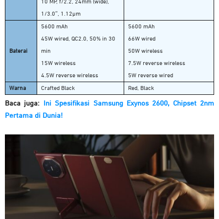
10 MP, f/2.2, 24mm (wide),
1/3.0″, 1.12µm
5600 mAh
5600 mAh
45W wired, QC2.0, 50% in 30
66W wired
Baterai
min
50W wireless
15W wireless
7.5W reverse wireless
4.5W reverse wireless
5W reverse wired
Warna
Crafted Black
Red, Black
Baca juga:
Ini Spesifikasi Samsung Exynos 2600, Chipset 2nm
Pertama di Dunia!