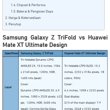
Chipset & Performa
Baterai & Pengisian Daya
Harga & Ketersediaan
Penutup
Samsung Galaxy Z TriFold vs Huawei
Mate XT Ultimate Design
Spesifikasi
Samsung Galaxy Z TriFold
Huawei Mate XT Ultimate Design
Tri-foldable Dynamic LTPO
AMOLED 2X, 10.0 inches, 1584
Tri-foldable LTPO OLED, 10.2
x 2160 pixels, 120Hz, HDR,
inches, 2232 x 3184 pixels, 1B
1600 nits (peak)
colors, 90Hz
Cover:
Cover:
Layar
Dynamic LTPO AMOLED 2X, 6.5
6.4 inches, 1008 x 2232 pixels
inches, 1080 x 2520 pixels, 422
Dual display:
ppi, 120Hz, HDR, 2600 nits
(2/3 of the main display): 7.9
(peak), Corning Gorilla Glass
inches, 2048 x 2232 pixels