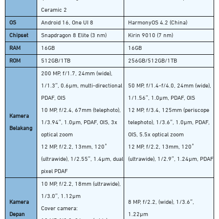
Ceramic 2
OS
Android 16, One UI 8
HarmonyOS 4.2 (China)
Chipset
Snapdragon 8 Elite (3 nm)
Kirin 9010 (7 nm)
RAM
16GB
16GB
ROM
512GB/1TB
256GB/512GB/1TB
200 MP, f/1.7, 24mm (wide),
1/1.3″, 0.6µm, multi-directional
50 MP, f/1.4-f/4.0, 24mm (wide),
PDAF, OIS
1/1.56″, 1.0µm, PDAF, OIS
10 MP, f/2.4, 67mm (telephoto),
12 MP, f/3.4, 125mm (periscope
Kamera
1/3.94″, 1.0µm, PDAF, OIS, 3x
telephoto), 1/3.6″, 1.0µm, PDAF,
Belakang
optical zoom
OIS, 5.5x optical zoom
12 MP, f/2.2, 13mm, 120˚
12 MP, f/2.2, 13mm, 120˚
(ultrawide), 1/2.55″, 1.4µm, dual
(ultrawide), 1/2.9″, 1.24µm, PDAF
pixel PDAF
10 MP, f/2.2, 18mm (ultrawide),
1/3.0″, 1.12µm
Kamera
8 MP, f/2.2, (wide), 1/3.6″,
Cover camera:
Depan
1.22µm