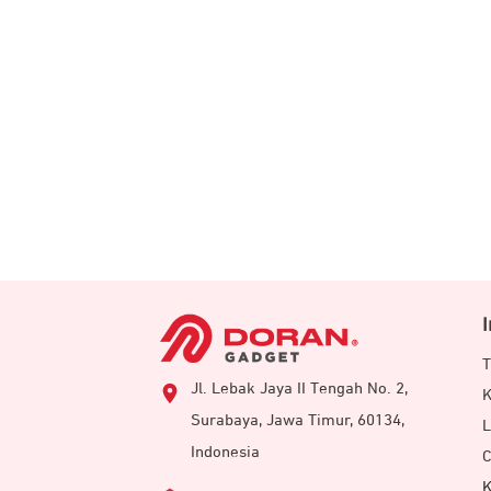
T
Jl. Lebak Jaya II Tengah No. 2,
K
Surabaya, Jawa Timur, 60134,
L
Indonesia
C
K