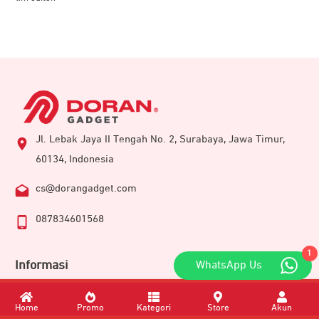
Jl. Lebak Jaya II Tengah No. 2, Surabaya, Jawa Timur,
60134, Indonesia
cs@dorangadget.com
087834601568
1
Informasi
WhatsApp Us
Tentang Kami
Home
Promo
Kategori
Store
Akun
Kontak Kami