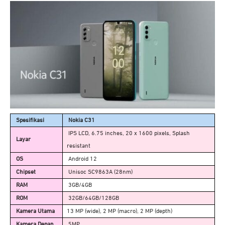
Spesifikasi
Nokia C31
IPS LCD, 6.75 inches, 20 x 1600 pixels, Splash
Layar
resistant
OS
Android 12
Chipset
Unisoc SC9863A (28nm)
RAM
3GB/4GB
ROM
32GB/64GB/128GB
Kamera Utama
13 MP (wide), 2 MP (macro), 2 MP (depth)
Kamera Depan
5MP