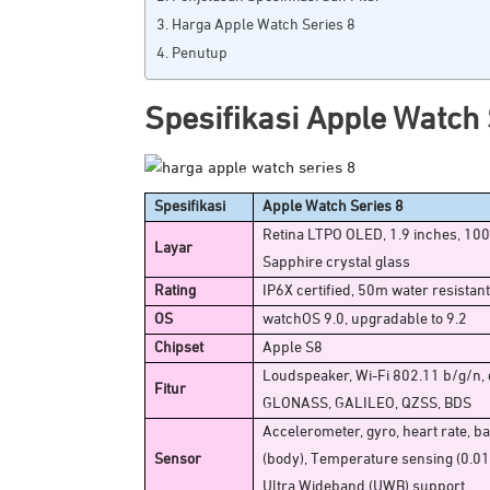
Harga Apple Watch Series 8
Penutup
Spesifikasi Apple Watch
Spesifikasi
Apple Watch Series 8
Retina LTPO OLED, 1.9 inches, 1000
Layar
Sapphire crystal glass
Rating
IP6X certified, 50m water resistant
OS
watchOS 9.0, upgradable to 9.2
Chipset
Apple S8
Loudspeaker, Wi-Fi 802.11 b/g/n, 
Fitur
GLONASS, GALILEO, QZSS, BDS
Accelerometer, gyro, heart rate, 
Sensor
(body), Temperature sensing (0.01
Ultra Wideband (UWB) support