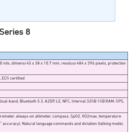
 Series 8
 nits, dimensi 45 x 38 x 10.7 mm, resolusi 484 x 396 pixels, protection
, ECG certified
dual-band, Bluetooth 5.3, A2DP, LE, NFC, Internal 32GB 1GB RAM, GPS,
barometer, always-on altimeter, compass, SpO2, VO2max, temperature
˚ accuracy), Natural language commands and dictation (talking mode),