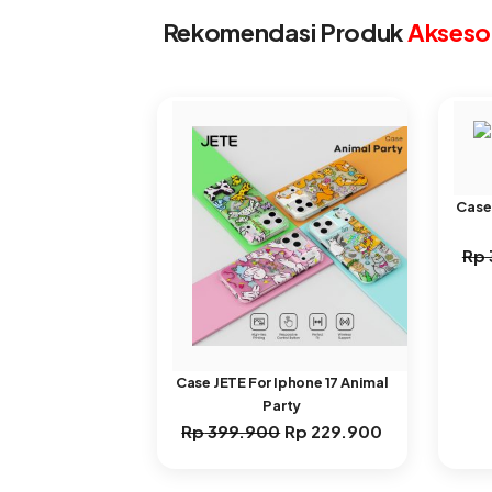
Rekomendasi Produk
Aksesor
Case 
Rp
Case JETE For Iphone 17 Animal
Party
Rp
399.900
Rp
229.900
Harga
Harga
aslinya
saat
adalah:
ini