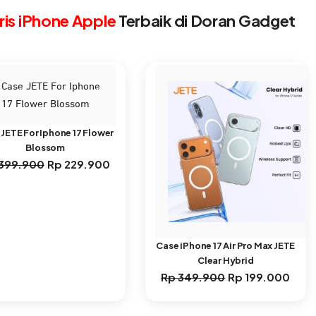
is iPhone Apple
Terbaik di Doran Gadget
JETE For Iphone 17 Flower
Blossom
399.900
Rp
229.900
Harga
Harga
aslinya
saat
adalah:
ini
Rp 399.900.
adalah:
Rp 229.900.
Case iPhone 17 Air Pro Max JETE
Clear Hybrid
Rp
349.900
Rp
199.000
Harga
Harg
aslinya
saat
adalah:
ini