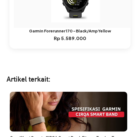
Garmin Forerunner 170 – Black/Amp Yellow
Rp
5.589.000
Artikel ter
kait: