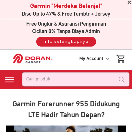
Garmin "Merdeka Belanja!"
Disc Up to 47% & Free Tumblr + Jersey
Free Ongkir
&
Asuransi Pengiriman
Cicilan 0% Tanpa Biaya Admin
Info selengkapnya
My Account
Pencarian
untuk:
Garmin Forerunner 955 Didukung
LTE Hadir Tahun Depan?