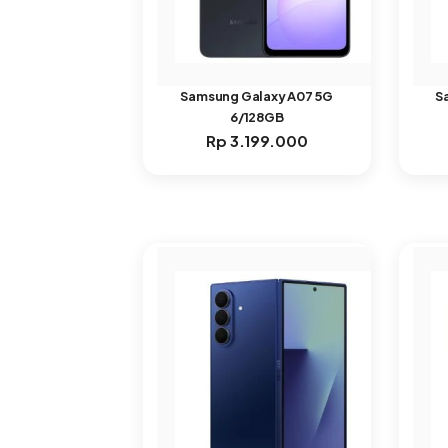
Samsung Galaxy A07 5G
S
6/128GB
Rp
3.199.000